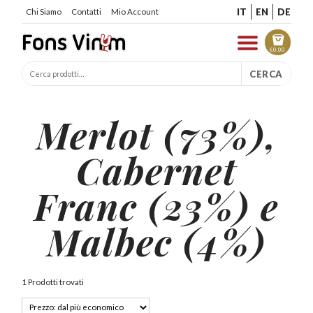
IT
EN
DE
Chi Siamo
Contatti
Mio Account
€
0.00
CERCA
Merlot (73%),
Cabernet
Franc (23%) e
Malbec (4%)
1 Prodotti trovati