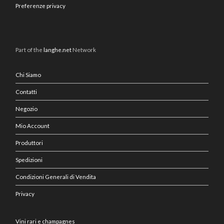
Preferenze privacy
Part of the
langhe.net
Network
Chi Siamo
Contatti
Negozio
Mio Account
Produttori
Spedizioni
Condizioni Generali di Vendita
Privacy
Vini rari e champagnes