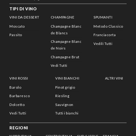
TIPI DI VINO
VINI DA DESSERT
CHAMPAGNE
SPUMANTI
Moscato
Champagne Blanc
Metodo Classico
de Blancs
Passito
Franciacorta
Champagne Blanc
Vedili Tutti
de Noirs
Champagne Brut
Vedi Tutti
VINI ROSSI
VINI BIANCHI
ALTRI VINI
Barolo
Pinot grigio
Barbaresco
Riesling
Dolcetto
Sauvignon
Vedi Tutti
Tutti i bianchi
REGIONI