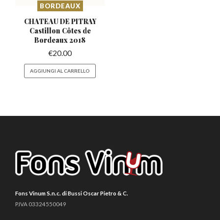
BORDEAUX
CHATEAU DE PITRAY
Castillon
Côtes de
Bordeaux 2018
€
20.00
AGGIUNGI AL CARRELLO
Fons Vinum S.n.c. di Bussi Oscar Pietro & C.
P.IVA 03324550049