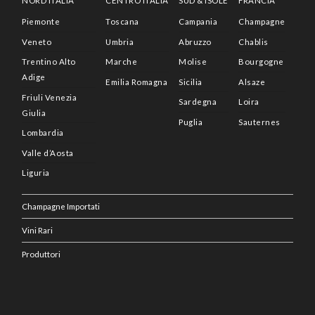
NORD ITALIA
CENTRO ITALIA
SUD & ISOLE
FRANCIA
Piemonte
Toscana
Campania
Champagne
Veneto
Umbria
Abruzzo
Chablis
Trentino Alto
Marche
Molise
Bourgogne
Adige
Emilia Romagna
Sicilia
Alsaze
Friuli Venezia
Sardegna
Loira
Giulia
Puglia
Sauternes
Lombardia
Valle d’Aosta
Liguria
Champagne Importati
Vini Rari
Produttori