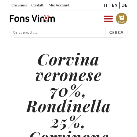
IT
EN
DE
Chi Siamo
Contatti
Mio Account
€
0.00
CERCA
Corvina
veronese
70%,
Rondinella
25%,
Corvinone