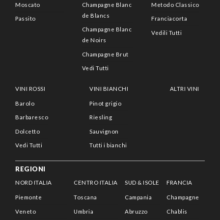
Moscato
Champagne Blanc
Metodo Classico
de Blancs
Passito
Franciacorta
Champagne Blanc
Vedili Tutti
de Noirs
Champagne Brut
Vedi Tutti
VINI ROSSI
VINI BIANCHI
ALTRI VINI
Barolo
Pinot grigio
Barbaresco
Riesling
Dolcetto
Sauvignon
Vedi Tutti
Tutti i bianchi
REGIONI
NORD ITALIA
CENTRO ITALIA
SUD & ISOLE
FRANCIA
Piemonte
Toscana
Campania
Champagne
Veneto
Umbria
Abruzzo
Chablis