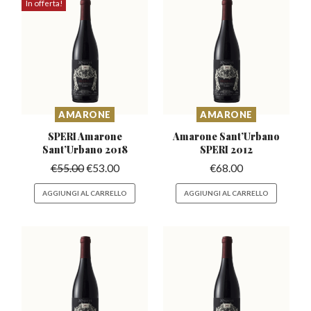
In offerta!
AMARONE
AMARONE
SPERI Amarone
Amarone Sant’Urbano
Sant’Urbano
2018
SPERI 2012
€
55.00
€
53.00
€
68.00
AGGIUNGI AL CARRELLO
AGGIUNGI AL CARRELLO