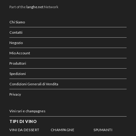
Part of the
langhe.net
Network
Chi Siamo
Contatti
Negozio
Mio Account
Produttori
Spedizioni
Condizioni Generali di Vendita
Privacy
Vini rari e champagnes
TIPI DI VINO
VINI DA DESSERT
CHAMPAGNE
SPUMANTI