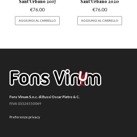
Sant’Urbano
2017
Sant’Urbano
2020
€
76.00
€
76.00
AGGIUNGI AL CARRELLO
AGGIUNGI AL CARRELLO
Fons Vinum S.n.c. di Bussi Oscar Pietro & C.
P.IVA 03324550049
Preferenze privacy