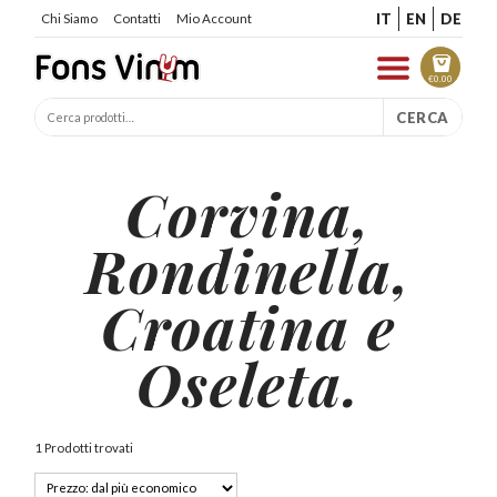
IT
EN
DE
Chi Siamo
Contatti
Mio Account
€
0.00
CERCA
Corvina,
Rondinella,
Croatina e
Oseleta.
1 Prodotti trovati