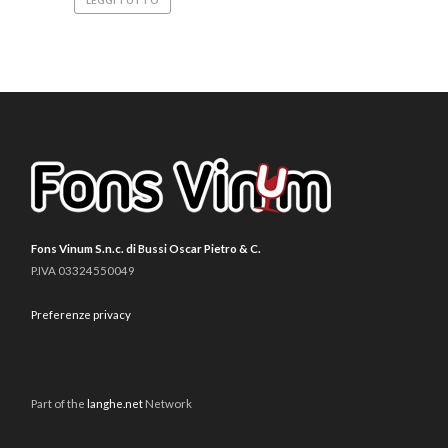
Fons Vinum S.n.c. di Bussi Oscar Pietro & C.
P.IVA 03324550049
Preferenze privacy
Part of the
langhe.net
Network