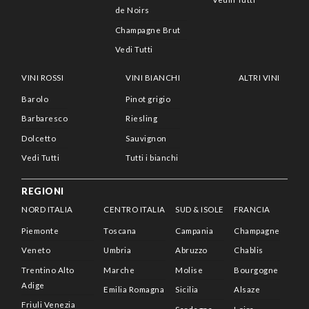
de Noirs
Champagne Brut
Vedi Tutti
VINI ROSSI
VINI BIANCHI
ALTRI VINI
Barolo
Pinot grigio
Barbaresco
Riesling
Dolcetto
Sauvignon
Vedi Tutti
Tutti i bianchi
REGIONI
NORD ITALIA
CENTRO ITALIA
SUD & ISOLE
FRANCIA
Piemonte
Toscana
Campania
Champagne
Veneto
Umbria
Abruzzo
Chablis
Trentino Alto
Marche
Molise
Bourgogne
Adige
Emilia Romagna
Sicilia
Alsaze
Friuli Venezia