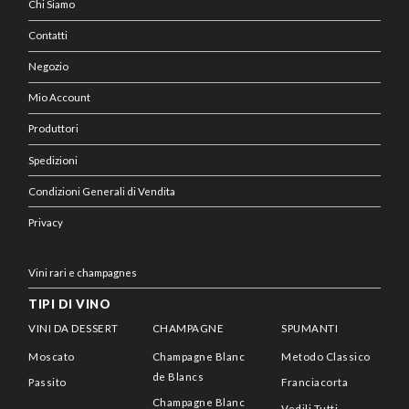
Chi Siamo
Contatti
Negozio
Mio Account
Produttori
Spedizioni
Condizioni Generali di Vendita
Privacy
Vini rari e champagnes
TIPI DI VINO
VINI DA DESSERT
CHAMPAGNE
SPUMANTI
Moscato
Champagne Blanc
Metodo Classico
de Blancs
Passito
Franciacorta
Champagne Blanc
Vedili Tutti