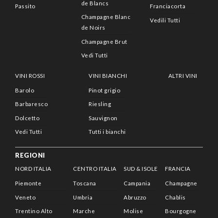
de Blancs
Passito
Franciacorta
Champagne Blanc
Vedili Tutti
de Noirs
Champagne Brut
Vedi Tutti
VINI ROSSI
VINI BIANCHI
ALTRI VINI
Barolo
Pinot grigio
Barbaresco
Riesling
Dolcetto
Sauvignon
Vedi Tutti
Tutti i bianchi
REGIONI
NORD ITALIA
CENTRO ITALIA
SUD & ISOLE
FRANCIA
Piemonte
Toscana
Campania
Champagne
Veneto
Umbria
Abruzzo
Chablis
Trentino Alto
Marche
Molise
Bourgogne