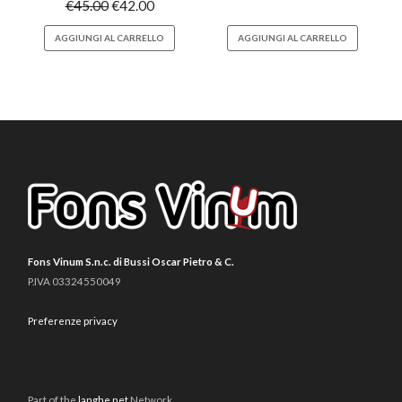
€
45.00
€
42.00
AGGIUNGI AL CARRELLO
AGGIUNGI AL CARRELLO
Fons Vinum S.n.c. di Bussi Oscar Pietro & C.
P.IVA 03324550049
Preferenze privacy
Part of the
langhe.net
Network