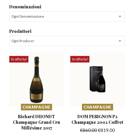
Denominazioni
Ogni Denominazione
Produttori
Ogni Producer
In offerta!
In offerta!
CHAMPAGNE
CHAMPAGNE
Richard DHONDT
DOM PERIGNON P2
Champagne Grand
Cru
Champagne
2002 Coffret
Millésime 2017
€
860.00
€
819.00