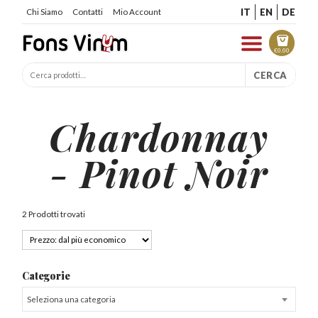
IT
EN
DE
Chi Siamo
Contatti
Mio Account
€
0.00
CERCA
Chardonnay
- Pinot Noir
2 Prodotti trovati
Categorie
Seleziona una categoria