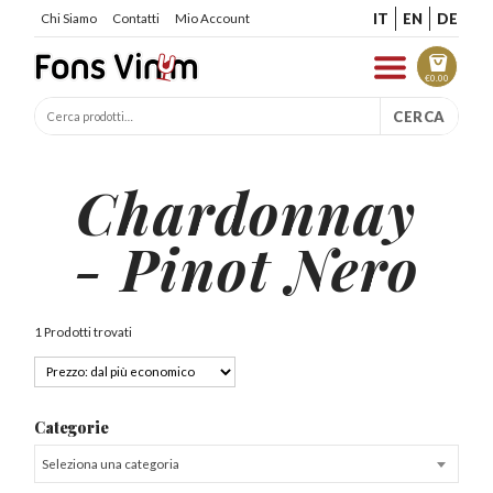
IT
EN
DE
Chi Siamo
Contatti
Mio Account
€
0.00
CERCA
Chardonnay
- Pinot Nero
1 Prodotti trovati
Categorie
Seleziona una categoria