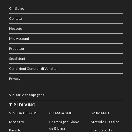
Chi Siamo
Contatti
Negozio
Mio Account
Produttori
Spedizioni
Condizioni Generali di Vendita
Privacy
Vini rari e champagnes
TIPI DI VINO
VINI DA DESSERT
CHAMPAGNE
SPUMANTI
Moscato
Champagne Blanc
Metodo Classico
de Blancs
Passito
Franciacorta