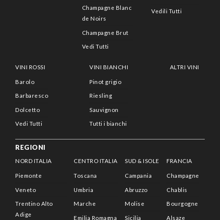
Champagne Blanc
Vedili Tutti
de Noirs
Champagne Brut
Vedi Tutti
VINI ROSSI
VINI BIANCHI
ALTRI VINI
Barolo
Pinot grigio
Barbaresco
Riesling
Dolcetto
Sauvignon
Vedi Tutti
Tutti i bianchi
REGIONI
NORD ITALIA
CENTRO ITALIA
SUD & ISOLE
FRANCIA
Piemonte
Toscana
Campania
Champagne
Veneto
Umbria
Abruzzo
Chablis
Trentino Alto
Marche
Molise
Bourgogne
Adige
Emilia Romagna
Sicilia
Alsaze