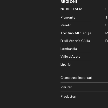
REGIONI
NORD ITALIA
C
Piemonte
T
Veneto
U
Trentino Alto Adige
M
Friuli Venezia Giulia
E
Lombardia
Valle d’Aosta
Liguria
Champagne Importati
Vini Rari
Produttori