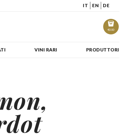
IT
EN
DE
€
0.00
TI
VINI RARI
PRODUTTORI
non,
rdot