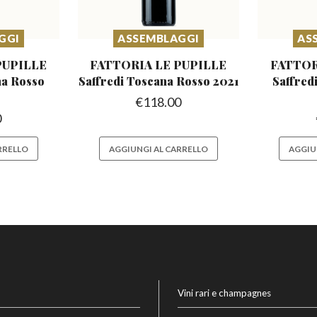
GGI
ASSEMBLAGGI
AS
PUPILLE
FATTORIA LE PUPILLE
FATTOR
a Rosso
Saffredi
Toscana Rosso 2021
Saffred
€
118.00
0
RRELLO
AGGIUNGI AL CARRELLO
AGGIU
Vini rari e champagnes