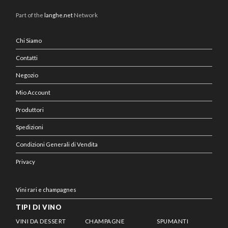
Part of the
langhe.net
Network
Chi Siamo
Contatti
Negozio
Mio Account
Produttori
Spedizioni
Condizioni Generali di Vendita
Privacy
Vini rari e champagnes
TIPI DI VINO
VINI DA DESSERT
CHAMPAGNE
SPUMANTI