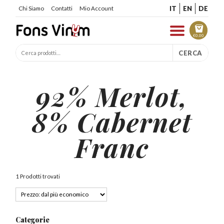
IT
EN
DE
Chi Siamo
Contatti
Mio Account
€
0.00
CERCA
92% Merlot,
8% Cabernet
Franc
1 Prodotti trovati
Categorie