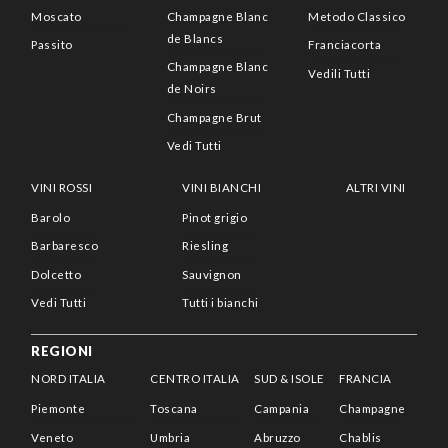
Moscato
Champagne Blanc
Metodo Classico
de Blancs
Passito
Franciacorta
Champagne Blanc
Vedili Tutti
de Noirs
Champagne Brut
Vedi Tutti
VINI ROSSI
VINI BIANCHI
ALTRI VINI
Barolo
Pinot grigio
Barbaresco
Riesling
Dolcetto
Sauvignon
Vedi Tutti
Tutti i bianchi
REGIONI
NORD ITALIA
CENTRO ITALIA
SUD & ISOLE
FRANCIA
Piemonte
Toscana
Campania
Champagne
Veneto
Umbria
Abruzzo
Chablis