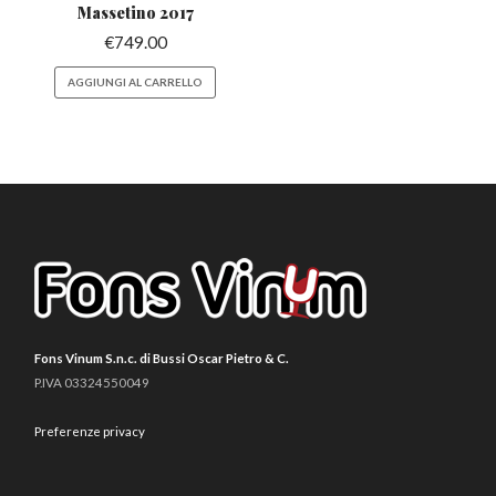
Massetino 2017
€
749.00
AGGIUNGI AL CARRELLO
Fons Vinum S.n.c. di Bussi Oscar Pietro & C.
P.IVA 03324550049
Preferenze privacy