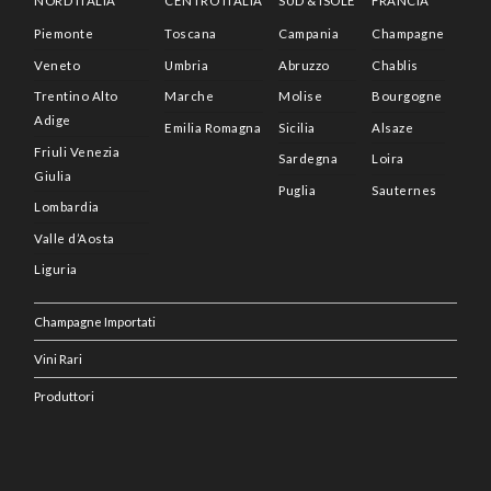
NORD ITALIA
CENTRO ITALIA
SUD & ISOLE
FRANCIA
Piemonte
Toscana
Campania
Champagne
Veneto
Umbria
Abruzzo
Chablis
Trentino Alto
Marche
Molise
Bourgogne
Adige
Emilia Romagna
Sicilia
Alsaze
Friuli Venezia
Sardegna
Loira
Giulia
Puglia
Sauternes
Lombardia
Valle d’Aosta
Liguria
Champagne Importati
Vini Rari
Produttori