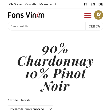
IT
EN
DE
Chi Siamo
Contatti
Mio Account
€
0.00
CERCA
90%
Chardonnay
10% Pinot
Noir
1 Prodotti trovati