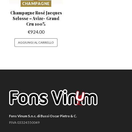
CHAMPAGNE
Champagne Rosé Jacques
Selosse
– Avize- Grand
Cru 100%
€
924.00
AGGIUNGI AL CARRELLO
Fons Vinum S.n.c. di Bussi Oscar Pietro & C.
P.IVA 03324550049