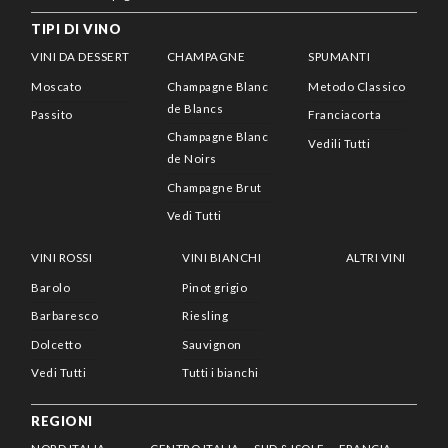
TIPI DI VINO
VINI DA DESSERT
CHAMPAGNE
SPUMANTI
Moscato
Champagne Blanc
Metodo Classico
de Blancs
Passito
Franciacorta
Champagne Blanc
Vedili Tutti
de Noirs
Champagne Brut
Vedi Tutti
VINI ROSSI
VINI BIANCHI
ALTRI VINI
Barolo
Pinot grigio
Barbaresco
Riesling
Dolcetto
Sauvignon
Vedi Tutti
Tutti i bianchi
REGIONI