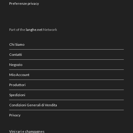
Preferenze privacy
Part of the
langhe.net
Network
Chi Siamo
Contatti
Negozio
Mio Account
Produttori
Spedizioni
Condizioni Generali di Vendita
Privacy
Vini rari e champagnes