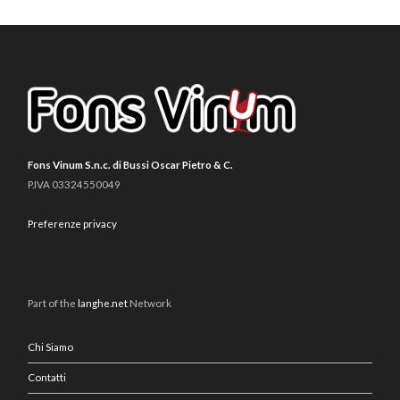
Fons Vinum S.n.c. di Bussi Oscar Pietro & C.
P.IVA 03324550049
Preferenze privacy
Part of the
langhe.net
Network
Chi Siamo
Contatti