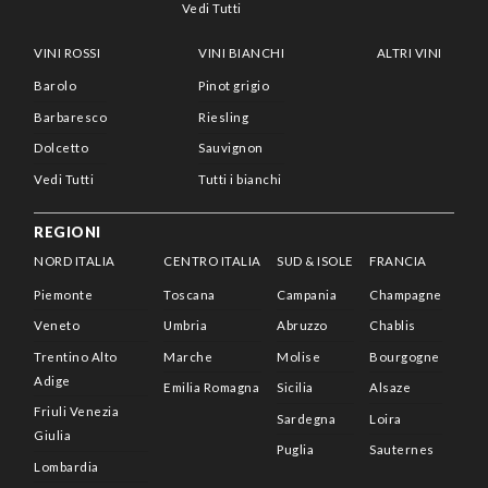
Vedi Tutti
VINI ROSSI
VINI BIANCHI
ALTRI VINI
Barolo
Pinot grigio
Barbaresco
Riesling
Dolcetto
Sauvignon
Vedi Tutti
Tutti i bianchi
REGIONI
NORD ITALIA
CENTRO ITALIA
SUD & ISOLE
FRANCIA
Piemonte
Toscana
Campania
Champagne
Veneto
Umbria
Abruzzo
Chablis
Trentino Alto
Marche
Molise
Bourgogne
Adige
Emilia Romagna
Sicilia
Alsaze
Friuli Venezia
Sardegna
Loira
Giulia
Puglia
Sauternes
Lombardia