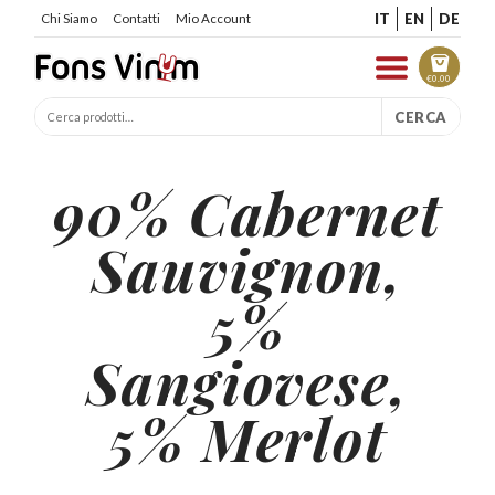
IT
EN
DE
Chi Siamo
Contatti
Mio Account
€
0.00
CERCA
90% Cabernet
Sauvignon,
5%
Sangiovese,
5% Merlot