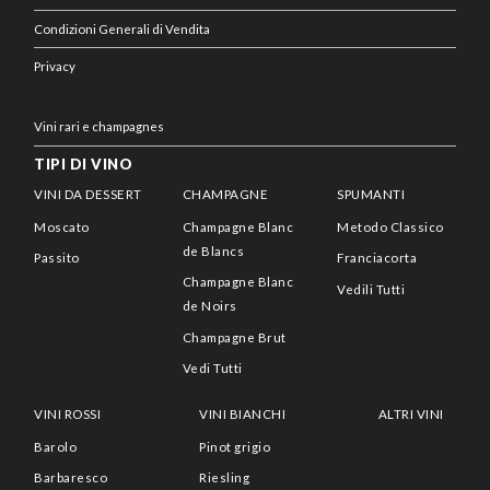
Condizioni Generali di Vendita
Privacy
Vini rari e champagnes
TIPI DI VINO
VINI DA DESSERT
CHAMPAGNE
SPUMANTI
Moscato
Champagne Blanc
Metodo Classico
de Blancs
Passito
Franciacorta
Champagne Blanc
Vedili Tutti
de Noirs
Champagne Brut
Vedi Tutti
VINI ROSSI
VINI BIANCHI
ALTRI VINI
Barolo
Pinot grigio
Barbaresco
Riesling