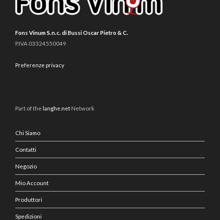
Fons Vinum S.n.c. di Bussi Oscar Pietro & C.
P.IVA 03324550049
Preferenze privacy
Part of the
langhe.net
Network
Chi Siamo
Contatti
Negozio
Mio Account
Produttori
Spedizioni