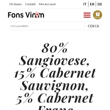
IT
EN
DE
Chi Siamo
Contatti
Mio Account
€
0.00
CERCA
80%
Sangiovese,
15% Cabernet
Sauvignon,
5% Cabernet
Franc