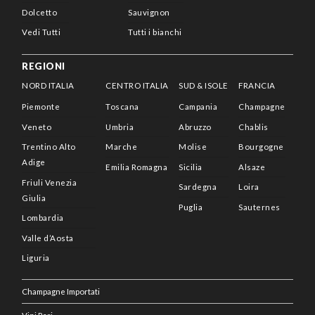
Dolcetto
Sauvignon
Vedi Tutti
Tutti i bianchi
REGIONI
NORD ITALIA
CENTRO ITALIA
SUD & ISOLE
FRANCIA
Piemonte
Toscana
Campania
Champagne
Veneto
Umbria
Abruzzo
Chablis
Trentino Alto
Marche
Molise
Bourgogne
Adige
Emilia Romagna
Sicilia
Alsaze
Friuli Venezia
Sardegna
Loira
Giulia
Puglia
Sauternes
Lombardia
Valle d’Aosta
Liguria
Champagne Importati