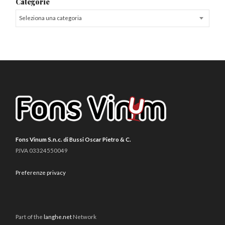
Categorie
Seleziona una categoria
Fons Vinum S.n.c. di Bussi Oscar Pietro & C.
P.IVA 03324550049
Preferenze privacy
Part of the
langhe.net
Network