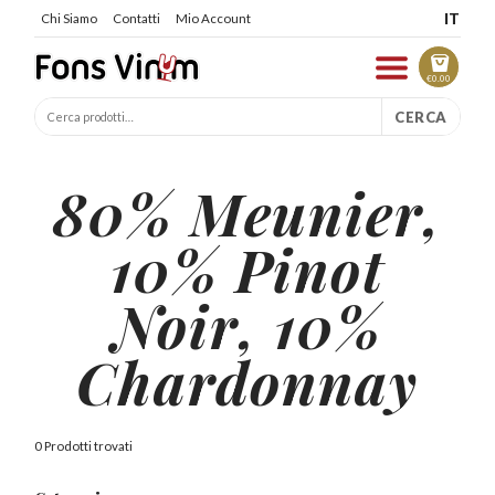
IT
Chi Siamo
Contatti
Mio Account
€
0.00
CERCA
80% Meunier,
10% Pinot
Noir, 10%
Chardonnay
0 Prodotti trovati