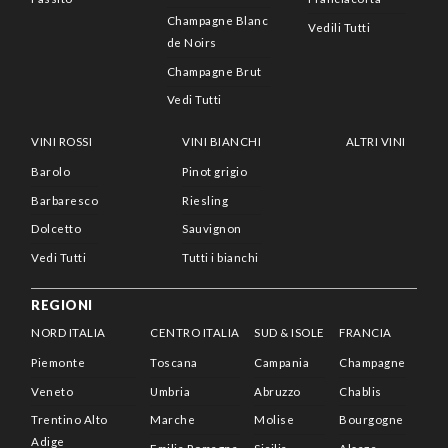
Champagne Blanc
Vedili Tutti
de Noirs
Champagne Brut
Vedi Tutti
VINI ROSSI
VINI BIANCHI
ALTRI VINI
Barolo
Pinot grigio
Barbaresco
Riesling
Dolcetto
Sauvignon
Vedi Tutti
Tutti i bianchi
REGIONI
NORD ITALIA
CENTRO ITALIA
SUD & ISOLE
FRANCIA
Piemonte
Toscana
Campania
Champagne
Veneto
Umbria
Abruzzo
Chablis
Trentino Alto
Marche
Molise
Bourgogne
Adige