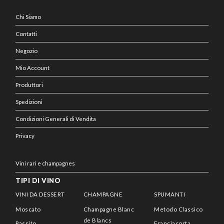
Chi Siamo
Contatti
Negozio
Mio Account
Produttori
Spedizioni
Condizioni Generali di Vendita
Privacy
Vini rari e champagnes
TIPI DI VINO
VINI DA DESSERT
CHAMPAGNE
SPUMANTI
Moscato
Champagne Blanc
Metodo Classico
de Blancs
Passito
Franciacorta