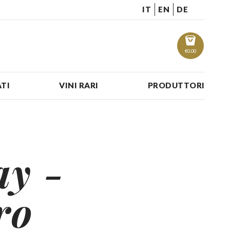
IT
EN
DE
€
0.00
TI
VINI RARI
PRODUTTORI
y -
ro