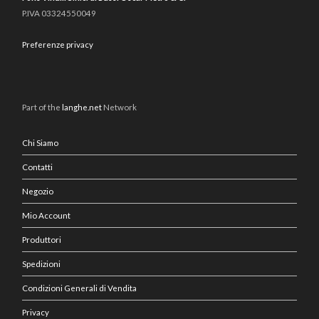
P.IVA 03324550049
Preferenze privacy
Part of the
langhe.net
Network
Chi Siamo
Contatti
Negozio
Mio Account
Produttori
Spedizioni
Condizioni Generali di Vendita
Privacy