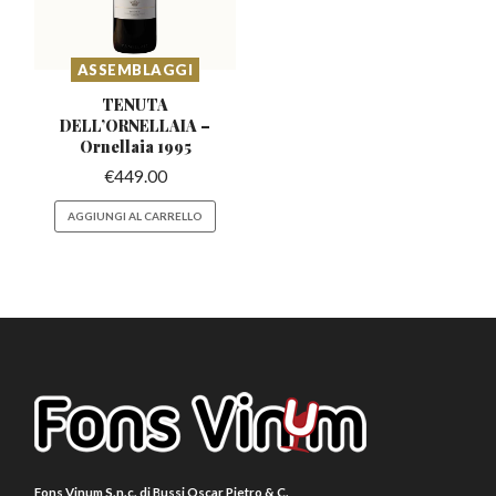
ASSEMBLAGGI
TENUTA
DELL’ORNELLAIA
–
Ornellaia 1995
€
449.00
AGGIUNGI AL CARRELLO
Fons Vinum S.n.c. di Bussi Oscar Pietro & C.