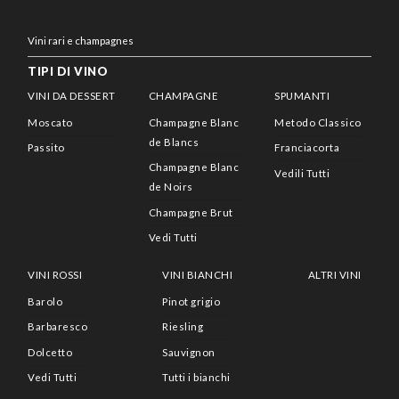
Vini rari e champagnes
TIPI DI VINO
VINI DA DESSERT
CHAMPAGNE
SPUMANTI
Moscato
Champagne Blanc
Metodo Classico
de Blancs
Passito
Franciacorta
Champagne Blanc
Vedili Tutti
de Noirs
Champagne Brut
Vedi Tutti
VINI ROSSI
VINI BIANCHI
ALTRI VINI
Barolo
Pinot grigio
Barbaresco
Riesling
Dolcetto
Sauvignon
Vedi Tutti
Tutti i bianchi