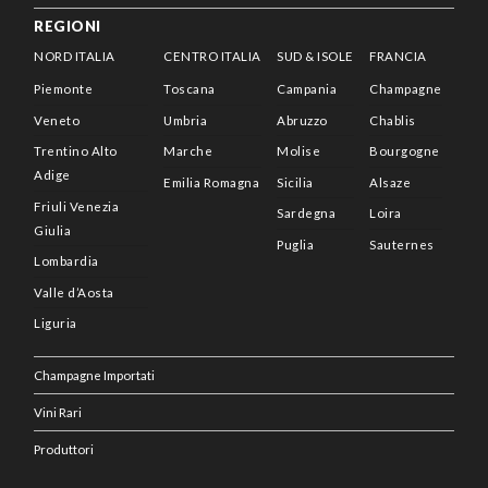
REGIONI
NORD ITALIA
CENTRO ITALIA
SUD & ISOLE
FRANCIA
Piemonte
Toscana
Campania
Champagne
Veneto
Umbria
Abruzzo
Chablis
Trentino Alto
Marche
Molise
Bourgogne
Adige
Emilia Romagna
Sicilia
Alsaze
Friuli Venezia
Sardegna
Loira
Giulia
Puglia
Sauternes
Lombardia
Valle d’Aosta
Liguria
Champagne Importati
Vini Rari
Produttori