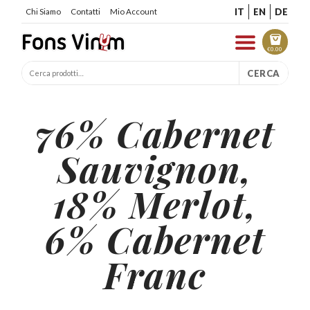
IT
EN
DE
Chi Siamo
Contatti
Mio Account
€
0.00
CERCA
76% Cabernet
Sauvignon,
18% Merlot,
6% Cabernet
Franc