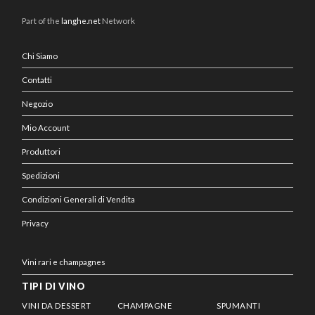
Part of the
langhe.net
Network
Chi Siamo
Contatti
Negozio
Mio Account
Produttori
Spedizioni
Condizioni Generali di Vendita
Privacy
Vini rari e champagnes
TIPI DI VINO
VINI DA DESSERT
CHAMPAGNE
SPUMANTI