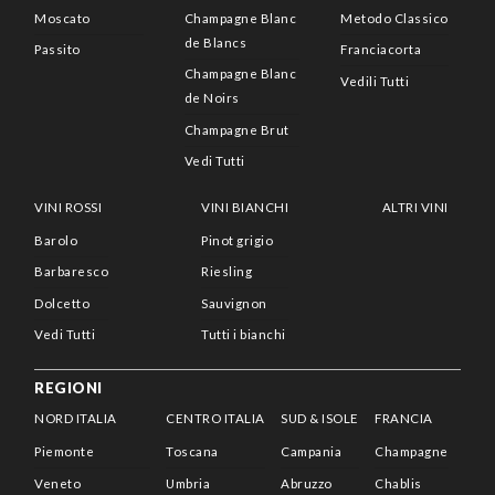
Moscato
Champagne Blanc
Metodo Classico
de Blancs
Passito
Franciacorta
Champagne Blanc
Vedili Tutti
de Noirs
Champagne Brut
Vedi Tutti
VINI ROSSI
VINI BIANCHI
ALTRI VINI
Barolo
Pinot grigio
Barbaresco
Riesling
Dolcetto
Sauvignon
Vedi Tutti
Tutti i bianchi
REGIONI
NORD ITALIA
CENTRO ITALIA
SUD & ISOLE
FRANCIA
Piemonte
Toscana
Campania
Champagne
Veneto
Umbria
Abruzzo
Chablis