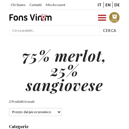
IT
EN
DE
Chi Siamo
Contatti
Mio Account
€
0.00
CERCA
75% merlot,
25%
sangiovese
2 Prodotti trovati
Categorie