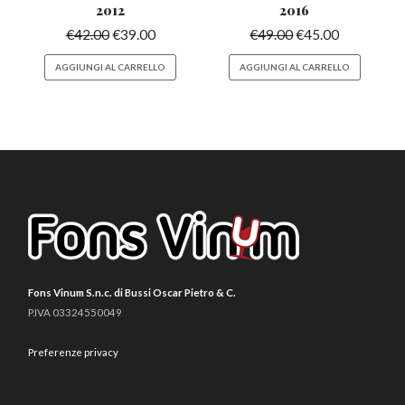
2012
2016
€
42.00
€
39.00
€
49.00
€
45.00
AGGIUNGI AL CARRELLO
AGGIUNGI AL CARRELLO
Fons Vinum S.n.c. di Bussi Oscar Pietro & C.
P.IVA 03324550049
Preferenze privacy