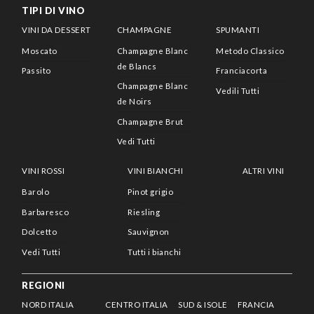
TIPI DI VINO
VINI DA DESSERT
CHAMPAGNE
SPUMANTI
Moscato
Champagne Blanc
Metodo Classico
de Blancs
Passito
Franciacorta
Champagne Blanc
Vedili Tutti
de Noirs
Champagne Brut
Vedi Tutti
VINI ROSSI
VINI BIANCHI
ALTRI VINI
Barolo
Pinot grigio
Barbaresco
Riesling
Dolcetto
Sauvignon
Vedi Tutti
Tutti i bianchi
REGIONI
NORD ITALIA
CENTRO ITALIA
SUD & ISOLE
FRANCIA