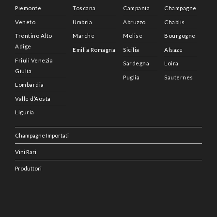
Piemonte
Toscana
Campania
Champagne
Veneto
Umbria
Abruzzo
Chablis
Trentino Alto
Marche
Molise
Bourgogne
Adige
Emilia Romagna
Sicilia
Alsaze
Friuli Venezia
Sardegna
Loira
Giulia
Puglia
Sauternes
Lombardia
Valle d’Aosta
Liguria
Champagne Importati
Vini Rari
Produttori