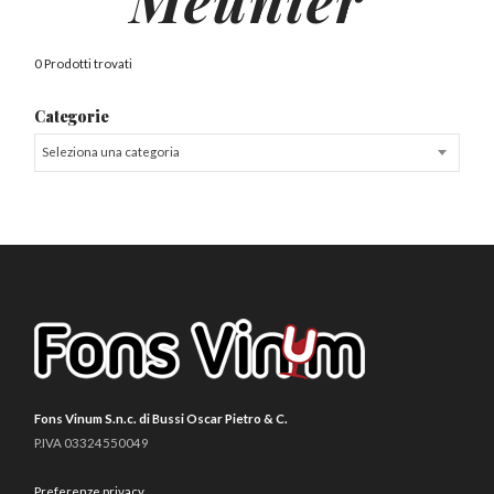
0 Prodotti trovati
Categorie
Seleziona una categoria
Fons Vinum S.n.c. di Bussi Oscar Pietro & C.
P.IVA 03324550049
Preferenze privacy