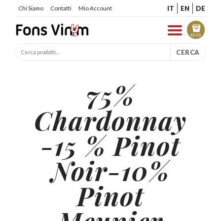
IT
EN
DE
Chi Siamo
Contatti
Mio Account
€
0.00
CERCA
75%
Chardonnay
-15 % Pinot
Noir-10%
Pinot
Meunier