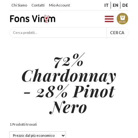
IT
EN
DE
Chi Siamo
Contatti
Mio Account
€
0.00
CERCA
72%
Chardonnay
- 28% Pinot
Nero
1 Prodotti trovati