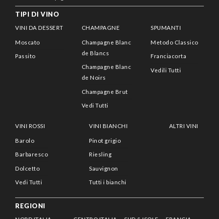
TIPI DI VINO
VINI DA DESSERT
CHAMPAGNE
SPUMANTI
Moscato
Champagne Blanc
Metodo Classico
de Blancs
Passito
Franciacorta
Champagne Blanc
Vedili Tutti
de Noirs
Champagne Brut
Vedi Tutti
VINI ROSSI
VINI BIANCHI
ALTRI VINI
Barolo
Pinot grigio
Barbaresco
Riesling
Dolcetto
Sauvignon
Vedi Tutti
Tutti i bianchi
REGIONI