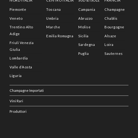
NORD ITALIA
CENTRO ITALIA
SUD & ISOLE
FRANCIA
Piemonte
Toscana
Campania
Champagne
Veneto
Umbria
Abruzzo
Chablis
Trentino Alto
Marche
Molise
Bourgogne
Adige
Emilia Romagna
Sicilia
Alsaze
Friuli Venezia
Sardegna
Loira
Giulia
Puglia
Sauternes
Lombardia
Valle d’Aosta
Liguria
Champagne Importati
Vini Rari
Produttori