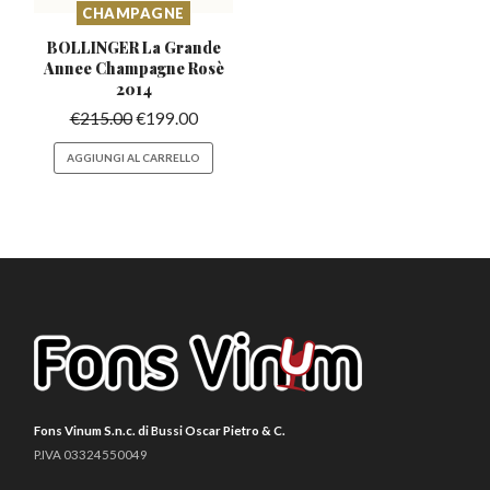
CHAMPAGNE
BOLLINGER La Grande
Annee
Champagne Rosè
2014
€
215.00
€
199.00
AGGIUNGI AL CARRELLO
Fons Vinum S.n.c. di Bussi Oscar Pietro & C.
P.IVA 03324550049