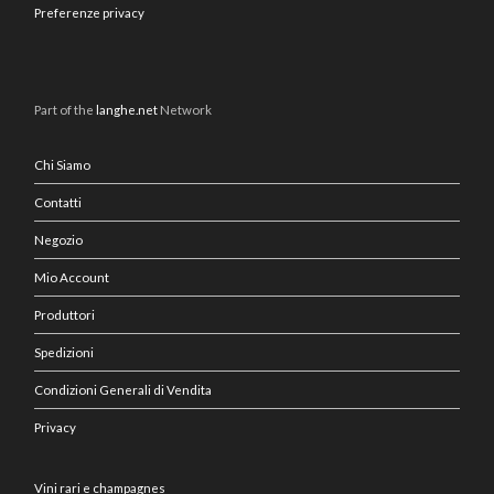
Preferenze privacy
Part of the
langhe.net
Network
Chi Siamo
Contatti
Negozio
Mio Account
Produttori
Spedizioni
Condizioni Generali di Vendita
Privacy
Vini rari e champagnes