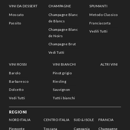
VINI DA DESSERT
CHAMPAGNE
SPUMANTI
Moscato
Champagne Blanc
Metodo Classico
de Blancs
Passito
Franciacorta
Champagne Blanc
Vedili Tutti
de Noirs
Champagne Brut
Vedi Tutti
VINI ROSSI
VINI BIANCHI
ALTRI VINI
Barolo
Pinot grigio
Barbaresco
Riesling
Dolcetto
Sauvignon
Vedi Tutti
Tutti i bianchi
REGIONI
NORD ITALIA
CENTRO ITALIA
SUD & ISOLE
FRANCIA
Piemonte
Toscana
Campania
Champagne