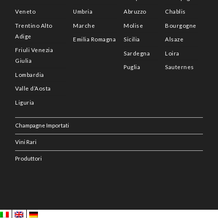
Veneto
Umbria
Abruzzo
Chablis
Trentino Alto
Marche
Molise
Bourgogne
Adige
Emilia Romagna
Sicilia
Alsaze
Friuli Venezia
Sardegna
Loira
Giulia
Puglia
Sauternes
Lombardia
Valle d’Aosta
Liguria
Champagne Importati
Vini Rari
Produttori