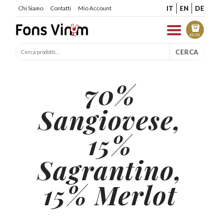
IT
EN
DE
Chi Siamo
Contatti
Mio Account
€
0.00
CERCA
70%
Sangiovese,
15%
Sagrantino,
15% Merlot