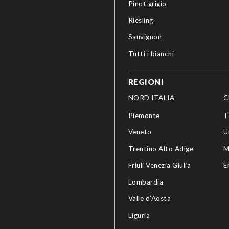
Pinot grigio
Riesling
Sauvignon
Tutti i bianchi
REGIONI
NORD ITALIA
C
Piemonte
T
Veneto
U
Trentino Alto Adige
M
Friuli Venezia Giulia
E
Lombardia
Valle d’Aosta
Liguria