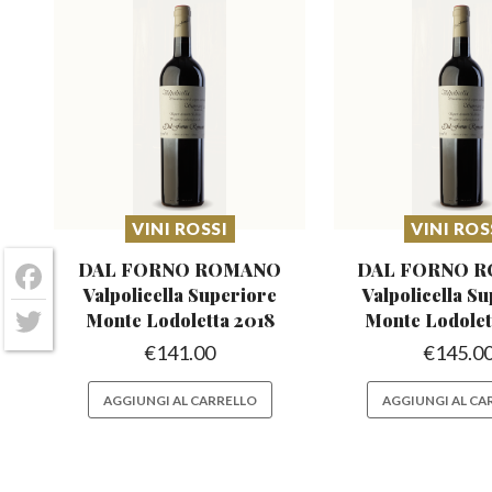
VINI ROSSI
VINI ROS
DAL FORNO ROMANO
DAL FORNO 
Valpolicella Superiore
Valpolicella S
Facebook
Monte Lodoletta 2018
Monte Lodolet
Twitter
€
141.00
€
145.0
AGGIUNGI AL CARRELLO
AGGIUNGI AL CA