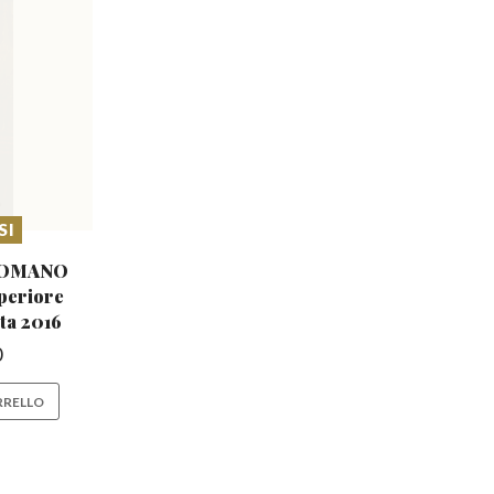
SI
ROMANO
uperiore
ta 2016
0
RRELLO