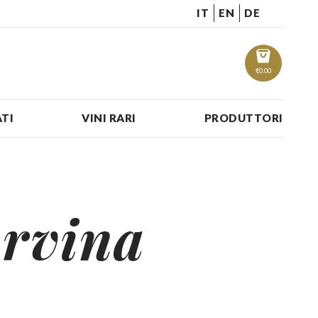
IT
EN
DE
€
0.00
TI
VINI RARI
PRODUTTORI
orvina