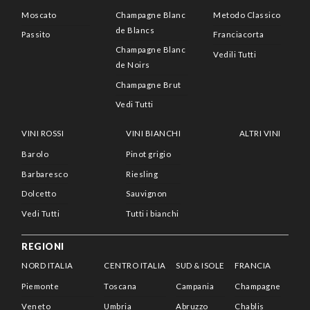
Moscato
Champagne Blanc
Metodo Classico
de Blancs
Passito
Franciacorta
Champagne Blanc
Vedili Tutti
de Noirs
Champagne Brut
Vedi Tutti
VINI ROSSI
VINI BIANCHI
ALTRI VINI
Barolo
Pinot grigio
Barbaresco
Riesling
Dolcetto
Sauvignon
Vedi Tutti
Tutti i bianchi
REGIONI
NORD ITALIA
CENTRO ITALIA
SUD & ISOLE
FRANCIA
Piemonte
Toscana
Campania
Champagne
Veneto
Umbria
Abruzzo
Chablis