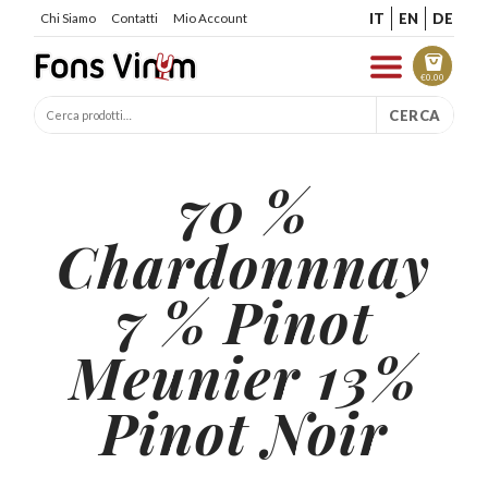
IT
EN
DE
Chi Siamo
Contatti
Mio Account
€
0.00
CERCA
70 %
Chardonnnay
7 % Pinot
Meunier 13%
Pinot Noir