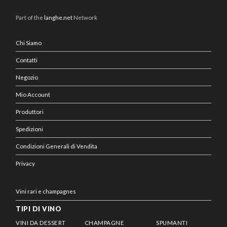
Part of the
langhe.net
Network
Chi Siamo
Contatti
Negozio
Mio Account
Produttori
Spedizioni
Condizioni Generali di Vendita
Privacy
Vini rari e champagnes
TIPI DI VINO
VINI DA DESSERT
CHAMPAGNE
SPUMANTI