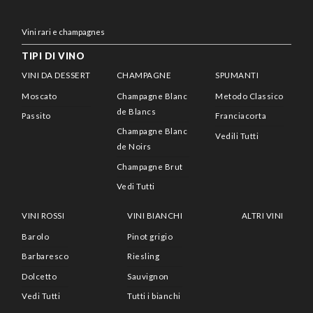
Vini rari e champagnes
TIPI DI VINO
VINI DA DESSERT
CHAMPAGNE
SPUMANTI
Moscato
Champagne Blanc
Metodo Classico
de Blancs
Passito
Franciacorta
Champagne Blanc
Vedili Tutti
de Noirs
Champagne Brut
Vedi Tutti
VINI ROSSI
VINI BIANCHI
ALTRI VINI
Barolo
Pinot grigio
Barbaresco
Riesling
Dolcetto
Sauvignon
Vedi Tutti
Tutti i bianchi