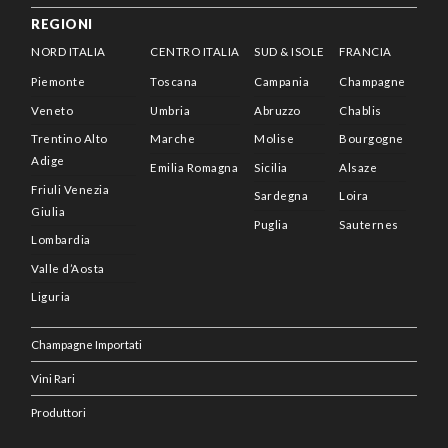
REGIONI
NORD ITALIA
CENTRO ITALIA
SUD & ISOLE
FRANCIA
Piemonte
Toscana
Campania
Champagne
Veneto
Umbria
Abruzzo
Chablis
Trentino Alto
Marche
Molise
Bourgogne
Adige
Emilia Romagna
Sicilia
Alsaze
Friuli Venezia
Sardegna
Loira
Giulia
Puglia
Sauternes
Lombardia
Valle d’Aosta
Liguria
Champagne Importati
Vini Rari
Produttori