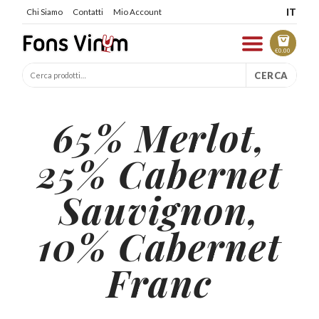
IT
Chi Siamo
Contatti
Mio Account
€
0.00
CERCA
65% Merlot,
25% Cabernet
Sauvignon,
10% Cabernet
Franc