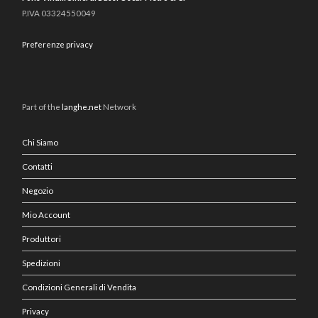
P.IVA 03324550049
Preferenze privacy
Part of the
langhe.net
Network
Chi Siamo
Contatti
Negozio
Mio Account
Produttori
Spedizioni
Condizioni Generali di Vendita
Privacy