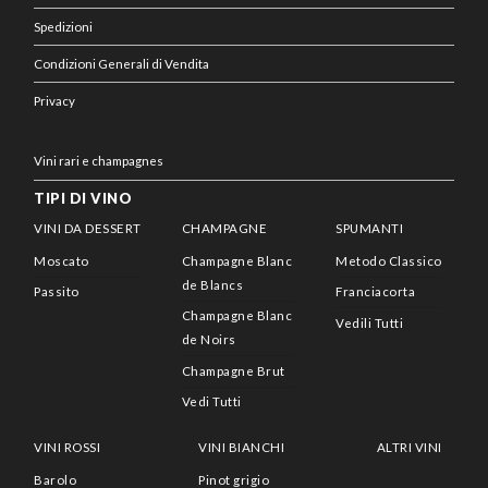
Spedizioni
Condizioni Generali di Vendita
Privacy
Vini rari e champagnes
TIPI DI VINO
VINI DA DESSERT
CHAMPAGNE
SPUMANTI
Moscato
Champagne Blanc
Metodo Classico
de Blancs
Passito
Franciacorta
Champagne Blanc
Vedili Tutti
de Noirs
Champagne Brut
Vedi Tutti
VINI ROSSI
VINI BIANCHI
ALTRI VINI
Barolo
Pinot grigio