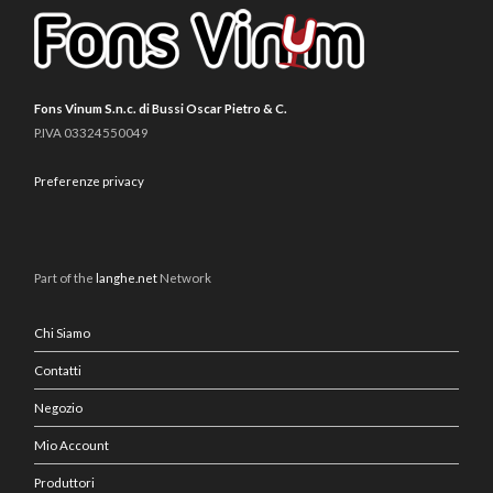
Fons Vinum S.n.c. di Bussi Oscar Pietro & C.
P.IVA 03324550049
Preferenze privacy
Part of the
langhe.net
Network
Chi Siamo
Contatti
Negozio
Mio Account
Produttori