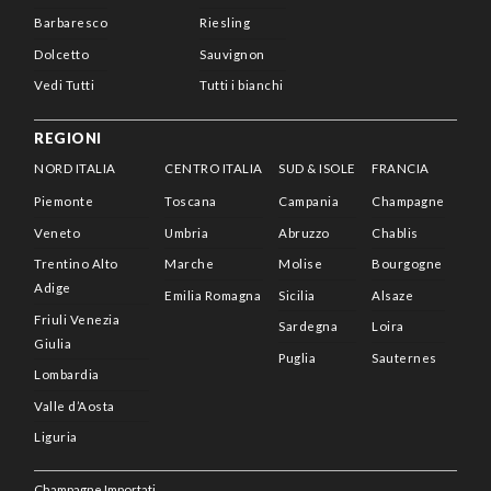
Barbaresco
Riesling
Dolcetto
Sauvignon
Vedi Tutti
Tutti i bianchi
REGIONI
NORD ITALIA
CENTRO ITALIA
SUD & ISOLE
FRANCIA
Piemonte
Toscana
Campania
Champagne
Veneto
Umbria
Abruzzo
Chablis
Trentino Alto
Marche
Molise
Bourgogne
Adige
Emilia Romagna
Sicilia
Alsaze
Friuli Venezia
Sardegna
Loira
Giulia
Puglia
Sauternes
Lombardia
Valle d’Aosta
Liguria
Champagne Importati