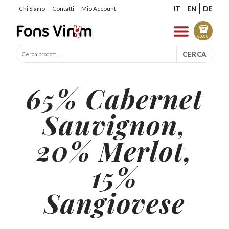
IT
EN
DE
Chi Siamo
Contatti
Mio Account
€
0.00
CERCA
65% Cabernet
Sauvignon,
20% Merlot,
15%
Sangiovese