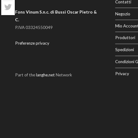
Contatti
Twitter
Fons Vinum S.n.c. di Bussi Oscar Pietro &
Negozio
C.
Mio Accoun
P.IVA 03324550049
Produttori
Preferenze privacy
Spedizioni
Condizioni G
Privacy
Part of the
langhe.net
Network