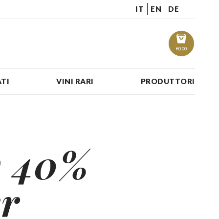
IT
EN
DE
€
0.00
TI
VINI RARI
PRODUTTORI
y 40%
er