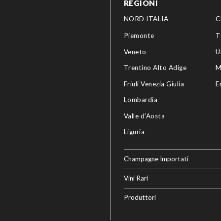
REGIONI
NORD ITALIA
C
Piemonte
T
Veneto
U
Trentino Alto Adige
M
Friuli Venezia Giulia
E
Lombardia
Valle d’Aosta
Liguria
Champagne Importati
Vini Rari
Produttori