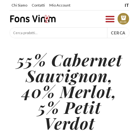
IT
Chi Siamo
Contatti
Mio Account
€
0.00
CERCA
55% Cabernet
Sauvignon,
40% Merlot,
5% Petit
Verdot