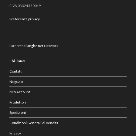
P.IVA 03324550049
Preferenze privacy
Part of the
langhe.net
Network
Chi Siamo
Contatti
Negozio
Mio Account
Produttori
Spedizioni
Condizioni Generali di Vendita
Privacy