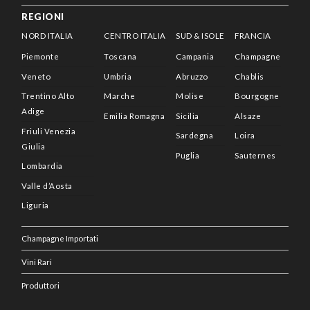
REGIONI
NORD ITALIA
CENTRO ITALIA
SUD & ISOLE
FRANCIA
Piemonte
Toscana
Campania
Champagne
Veneto
Umbria
Abruzzo
Chablis
Trentino Alto
Marche
Molise
Bourgogne
Adige
Emilia Romagna
Sicilia
Alsaze
Friuli Venezia
Sardegna
Loira
Giulia
Puglia
Sauternes
Lombardia
Valle d’Aosta
Liguria
Champagne Importati
Vini Rari
Produttori