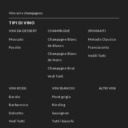
Vini rari e champagnes
TIPI DI VINO
VINI DA DESSERT
CHAMPAGNE
SPUMANTI
Moscato
Champagne Blanc
Metodo Classico
de Blancs
Passito
Franciacorta
Champagne Blanc
Vedili Tutti
de Noirs
Champagne Brut
Vedi Tutti
VINI ROSSI
VINI BIANCHI
ALTRI VINI
Barolo
Pinot grigio
Barbaresco
Riesling
Dolcetto
Sauvignon
Vedi Tutti
Tutti i bianchi