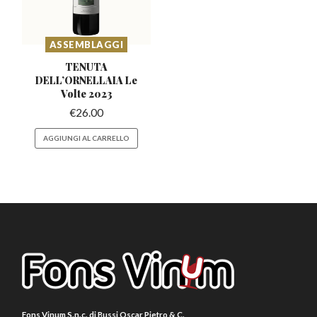
ASSEMBLAGGI
TENUTA
DELL’ORNELLAIA
Le
Volte 2023
€
26.00
AGGIUNGI AL CARRELLO
Fons Vinum S.n.c. di Bussi Oscar Pietro & C.