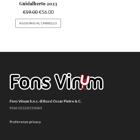
Guidalberto 2023
€
59.00
€
56.00
AGGIUNGI AL CARRELLO
Fons Vinum S.n.c. di Bussi Oscar Pietro & C.
P.IVA 03324550049
Preferenze privacy