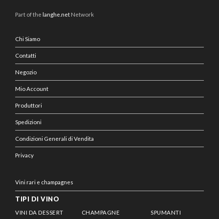
Part of the
langhe.net
Network
Chi Siamo
Contatti
Negozio
Mio Account
Produttori
Spedizioni
Condizioni Generali di Vendita
Privacy
Vini rari e champagnes
TIPI DI VINO
VINI DA DESSERT
CHAMPAGNE
SPUMANTI