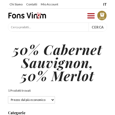
IT
Chi Siamo
Contatti
Mio Account
€
0.00
CERCA
50% Cabernet
Sauvignon,
50% Merlot
1 Prodotti trovati
Categorie