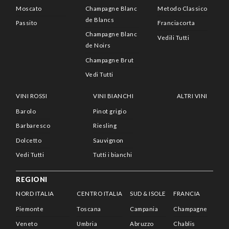
Moscato
Champagne Blanc
Metodo Classico
de Blancs
Passito
Franciacorta
Champagne Blanc
Vedili Tutti
de Noirs
Champagne Brut
Vedi Tutti
VINI ROSSI
VINI BIANCHI
ALTRI VINI
Barolo
Pinot grigio
Barbaresco
Riesling
Dolcetto
Sauvignon
Vedi Tutti
Tutti i bianchi
REGIONI
NORD ITALIA
CENTRO ITALIA
SUD & ISOLE
FRANCIA
Piemonte
Toscana
Campania
Champagne
Veneto
Umbria
Abruzzo
Chablis