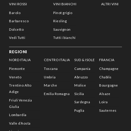
VINI ROSSI
VINI BIANCHI
ALTRI VINI
Barolo
Pinot grigio
Barbaresco
Riesling
Dolcetto
Sauvignon
Vedi Tutti
Tutti i bianchi
REGIONI
NORD ITALIA
CENTRO ITALIA
SUD & ISOLE
FRANCIA
Piemonte
Toscana
Campania
Champagne
Veneto
Umbria
Abruzzo
Chablis
Trentino Alto
Marche
Molise
Bourgogne
Adige
Emilia Romagna
Sicilia
Alsaze
Friuli Venezia
Sardegna
Loira
Giulia
Puglia
Sauternes
Lombardia
Valle d’Aosta