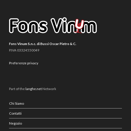
Fons Vinum S.n.c. di Bussi Oscar Pietro & C.
P.IVA 03324550049
Preferenze privacy
Part of the
langhe.net
Network
Chi Siamo
Contatti
Negozio