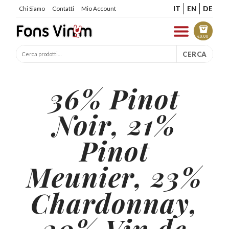
IT
EN
DE
Chi Siamo
Contatti
Mio Account
€
0.00
CERCA
36% Pinot
Noir, 21%
Pinot
Meunier, 23%
Chardonnay,
20% Vin de