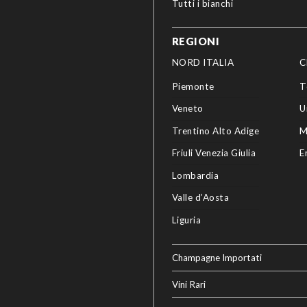
Tutti i bianchi
REGIONI
NORD ITALIA
C
Piemonte
T
Veneto
U
Trentino Alto Adige
M
Friuli Venezia Giulia
E
Lombardia
Valle d’Aosta
Liguria
Champagne Importati
Vini Rari