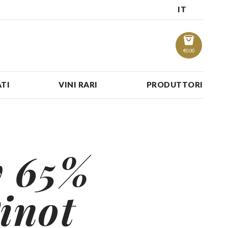
IT
€
0.00
TI
VINI RARI
PRODUTTORI
 65%
inot