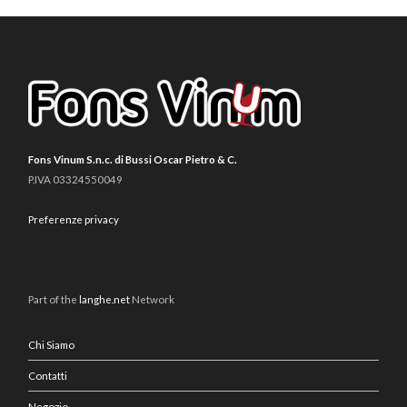
Fons Vinum S.n.c. di Bussi Oscar Pietro & C.
P.IVA 03324550049
Preferenze privacy
Part of the
langhe.net
Network
Chi Siamo
Contatti
Negozio