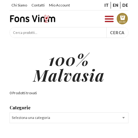
IT
EN
DE
Chi Siamo
Contatti
Mio Account
€
0.00
CERCA
100%
Malvasia
0 Prodotti trovati
Categorie
Seleziona una categoria