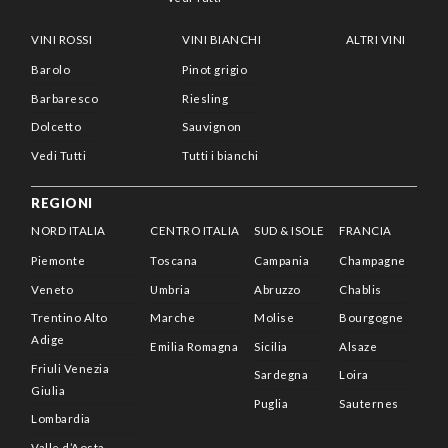
VINI ROSSI
VINI BIANCHI
ALTRI VINI
Barolo
Pinot grigio
Barbaresco
Riesling
Dolcetto
Sauvignon
Vedi Tutti
Tutti i bianchi
REGIONI
NORD ITALIA
CENTRO ITALIA
SUD & ISOLE
FRANCIA
Piemonte
Toscana
Campania
Champagne
Veneto
Umbria
Abruzzo
Chablis
Trentino Alto
Marche
Molise
Bourgogne
Adige
Emilia Romagna
Sicilia
Alsaze
Friuli Venezia
Sardegna
Loira
Giulia
Puglia
Sauternes
Lombardia
Valle d’Aosta