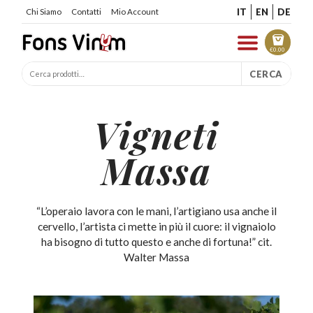
IT
EN
DE
Chi Siamo
Contatti
Mio Account
€
0.00
CERCA
Vigneti
Massa
“L’operaio lavora con le mani, l’artigiano usa anche il
cervello, l’artista ci mette in più il cuore: il vignaiolo
ha bisogno di tutto questo e anche di fortuna!” cit.
Walter Massa