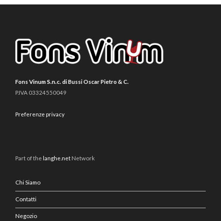
Fons Vinum S.n.c. di Bussi Oscar Pietro & C.
P.IVA 03324550049
Preferenze privacy
Part of the
langhe.net
Network
Chi Siamo
Contatti
Negozio