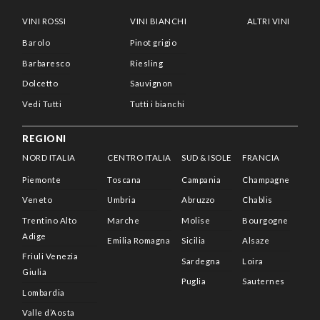
VINI ROSSI
VINI BIANCHI
ALTRI VINI
Barolo
Pinot grigio
Barbaresco
Riesling
Dolcetto
Sauvignon
Vedi Tutti
Tutti i bianchi
REGIONI
NORD ITALIA
CENTRO ITALIA
SUD & ISOLE
FRANCIA
Piemonte
Toscana
Campania
Champagne
Veneto
Umbria
Abruzzo
Chablis
Trentino Alto
Marche
Molise
Bourgogne
Adige
Emilia Romagna
Sicilia
Alsaze
Friuli Venezia
Sardegna
Loira
Giulia
Puglia
Sauternes
Lombardia
Valle d’Aosta