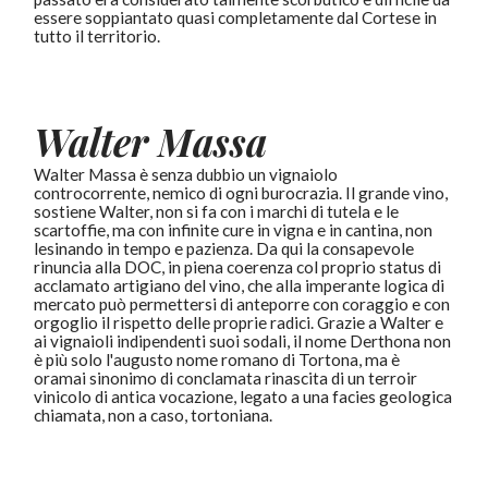
essere soppiantato quasi completamente dal Cortese in
tutto il territorio.
Walter Massa
Walter Massa è senza dubbio un vignaiolo
controcorrente, nemico di ogni burocrazia. Il grande vino,
sostiene Walter, non si fa con i marchi di tutela e le
scartoffie, ma con infinite cure in vigna e in cantina, non
lesinando in tempo e pazienza. Da qui la consapevole
rinuncia alla DOC, in piena coerenza col proprio status di
acclamato artigiano del vino, che alla imperante logica di
mercato può permettersi di anteporre con coraggio e con
orgoglio il rispetto delle proprie radici. Grazie a Walter e
ai vignaioli indipendenti suoi sodali, il nome Derthona non
è più solo l'augusto nome romano di Tortona, ma è
oramai sinonimo di conclamata rinascita di un terroir
vinicolo di antica vocazione, legato a una facies geologica
chiamata, non a caso, tortoniana.