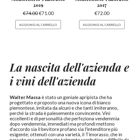
2019
2017
€
74.00
€
71.00
€
72.00
AGGIUNGI AL CARRELLO
AGGIUNGI AL CARRELLO
La nascita dell'azienda e
i vini dell'azienda
Walter Massa
è stato un geniale apripista che ha
progettato e proposto una nuova icona di bianco
piemontese, imitata da alcuni e che tanti imiteranno,
perché la strada è palesemente convincente. Vini
eccellenti e di personalità che perfeziona vendemmia
dopo vendemmia, immediati ma profondi mettono
d'accordo sia il bevitore profano sia l'intenditore più
esigente; ottenuti con una varietà, il Timorasso, che in
passato era considerato talmente scorbutico e difficile da