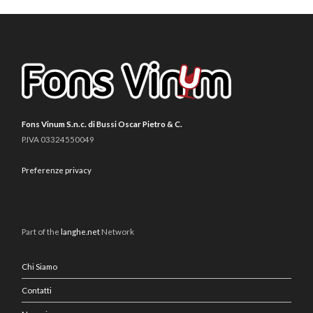
Fons Vinum S.n.c. di Bussi Oscar Pietro & C.
P.IVA 03324550049
Preferenze privacy
Part of the
langhe.net
Network
Chi Siamo
Contatti