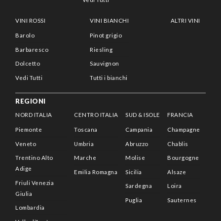
VINI ROSSI
VINI BIANCHI
ALTRI VINI
Barolo
Pinot grigio
Barbaresco
Riesling
Dolcetto
Sauvignon
Vedi Tutti
Tutti i bianchi
REGIONI
NORD ITALIA
CENTRO ITALIA
SUD & ISOLE
FRANCIA
Piemonte
Toscana
Campania
Champagne
Veneto
Umbria
Abruzzo
Chablis
Trentino Alto
Marche
Molise
Bourgogne
Adige
Emilia Romagna
Sicilia
Alsaze
Friuli Venezia
Sardegna
Loira
Giulia
Puglia
Sauternes
Lombardia