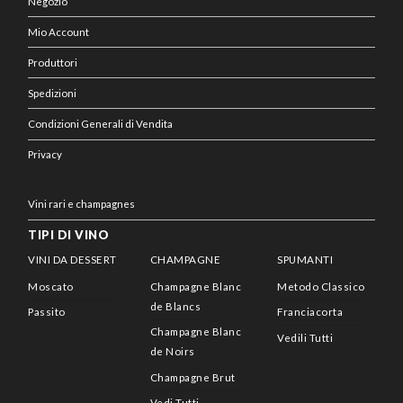
Negozio
Mio Account
Produttori
Spedizioni
Condizioni Generali di Vendita
Privacy
Vini rari e champagnes
TIPI DI VINO
VINI DA DESSERT
CHAMPAGNE
SPUMANTI
Moscato
Champagne Blanc
Metodo Classico
de Blancs
Passito
Franciacorta
Champagne Blanc
Vedili Tutti
de Noirs
Champagne Brut
Vedi Tutti