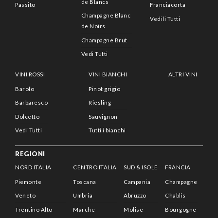
de Blancs
Passito
Franciacorta
Champagne Blanc
Vedili Tutti
de Noirs
Champagne Brut
Vedi Tutti
VINI ROSSI
VINI BIANCHI
ALTRI VINI
Barolo
Pinot grigio
Barbaresco
Riesling
Dolcetto
Sauvignon
Vedi Tutti
Tutti i bianchi
REGIONI
NORD ITALIA
CENTRO ITALIA
SUD & ISOLE
FRANCIA
Piemonte
Toscana
Campania
Champagne
Veneto
Umbria
Abruzzo
Chablis
Trentino Alto
Marche
Molise
Bourgogne