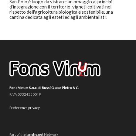
San Polo è luogo da visitare: un omaggio ai princìpi
d'integrazione con il territorio, vigneti coltivati nel
rispetto dell'agricoltura biologica e sostenibile, una
cantina dedicata agli esteti ed agli ambientalisti.
Fons Vinum S.n.c. di Bussi Oscar Pietro & C.
P.IVA 03324550049
Preferenze privacy
Part of the
langhe.net
Network