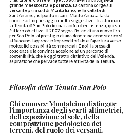
tradizione, classe
e
rispetto
attraverso bottiglie di
grande
maestosità
e
potenza.
La cantina sorge sul
versante più a sud di
Montalcino,
nella vallata di
Sant’Antimo, nel punto in cui il Monte Amiata fa da
cornice ad un paesaggio molto suggestivo. Trasformare
la Tenuta di San Polo in una cantina d’
eccellenza,
questo
è il loro obiettivo. Il
2007
segna l’inizio di una nuova Era
per San Polo: al prestigio di una denominazione storica si
affiancano l’approccio imprenditoriale e l’apertura verso
molteplici possibilità commerciali. E poi, la presa di
coscienza e la convinta adesione ad un percorso di
sostenibilità, che è oggi tratto distintivo dell’Azienda,
aspirazione che pervade tutte le attività della Tenuta.
Filosofia della Tenuta San Polo
Chi conosce Montalcino distingue
l'importanza degli scarti altimetrici,
dell'esposizione al sole, della
composizione pedologica dei
terreni, del ruolo dei versanti.