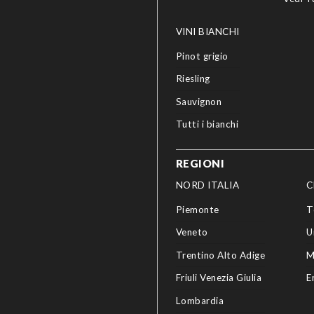
VINI BIANCHI
Pinot grigio
Riesling
Sauvignon
Tutti i bianchi
REGIONI
NORD ITALIA
C
Piemonte
T
Veneto
U
Trentino Alto Adige
M
Friuli Venezia Giulia
E
Lombardia