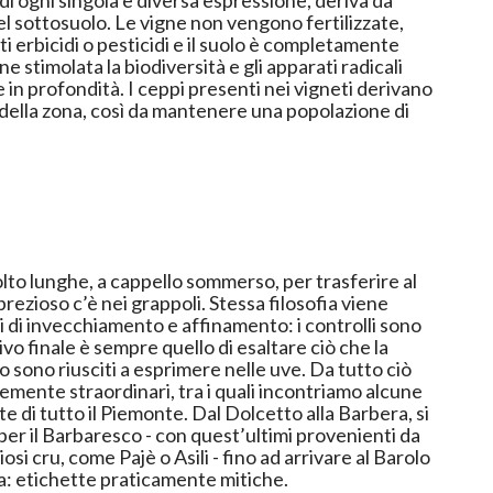
 di ogni singola e diversa espressione, deriva da
l sottosuolo. Le vigne non vengono fertilizzate,
i erbicidi o pesticidi e il suolo è completamente
ne stimolata la biodiversità e gli apparati radicali
 in profondità. I ceppi presenti nei vigneti derivano
i della zona, così da mantenere una popolazione di
to lunghe, a cappello sommerso, per trasferire al
prezioso c’è nei grappoli. Stessa filosofia viene
i di invecchiamento e affinamento: i controlli sono
ivo finale è sempre quello di esaltare ciò che la
io sono riusciti a esprimere nelle uve. Da tutto ciò
a: etichette praticamente mitiche.