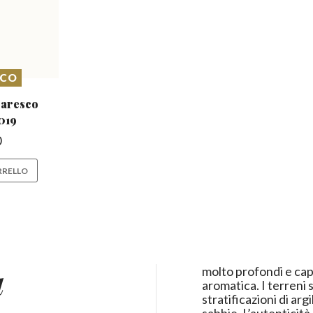
SCO
aresco
019
0
RRELLO
a
molto profondi e cap
aromatica. I terreni 
stratificazioni di ar