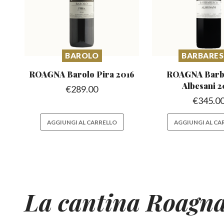
BAROLO
BARBARE
ROAGNA Barolo
Pira 2016
ROAGNA Barb
Albesani 2
€
289.00
€
345.0
AGGIUNGI AL CARRELLO
AGGIUNGI AL CA
La cantina Roagn