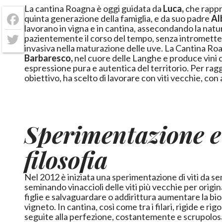
La cantina Roagna è oggi guidata da
Luca,
che rappr
quinta generazione della famiglia, e da suo padre
Al
Facebook
lavorano in vigna e in cantina, assecondando la natu
pazientemente il corso del tempo, senza intromette
Twitter
invasiva nella maturazione delle u
Barbaresco,
nel cuore delle Langhe e produce vini
espressione pura e autentica del territorio. Per ra
obiettivo, ha scelto di lavorare con viti vecchie, con 
Sperimentazione e
filosofia
Nel 2012 è iniziata una sperimentazione di viti da s
nascono vini semplicemente straordinari, tra i quali inco
seminando vinaccioli delle viti più vecchie per orig
delle migliori etichette di tutto il Piemonte. Dal Dolce
figlie e salvaguardare o addirittura aumentare la bio
passa per il Barolo e per il Barbaresco - con quest’ultimi 
vigneto. In cantina, così come tra i filari, rigide e ri
alcuni dei più prestigiosi cru, come Pajè o Asili - fino
seguite alla perfezione, costantemente e scrupolos