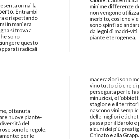
sabbie. L’autenticità
esenta ormai la
minime differenze de
berto.
Entrambi
non vengono utilizzat
ra e rispettando
inerbito, così che vie
rsi in maniera
sono spinti ad andare
ve. La Cantina Roagna si trova a
da legni di madri-vit
 che sono
piante eterogenea.
ggiungere questo
apparati radicali
macerazioni sono mol
vino tutto ciò che di 
perseguita per le fas
minuziosi, e l’obbiett
stagione e il territor
eme, ottenuta
ntriamo alcune
inare nuove piante-
tto alla Barbera, si
diversità del
provenienti da
gorose sono le regole,
 ad arrivare al Barolo
Chinato e alla Grapp
amente: per le