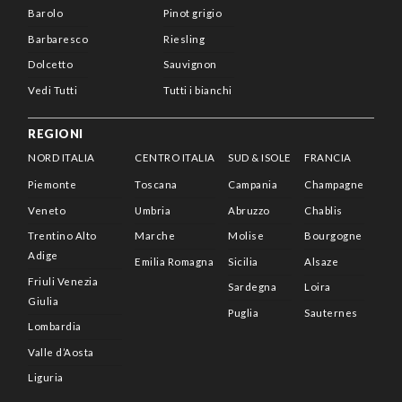
Barolo
Pinot grigio
Barbaresco
Riesling
Dolcetto
Sauvignon
Vedi Tutti
Tutti i bianchi
REGIONI
NORD ITALIA
CENTRO ITALIA
SUD & ISOLE
FRANCIA
Piemonte
Toscana
Campania
Champagne
Veneto
Umbria
Abruzzo
Chablis
Trentino Alto
Marche
Molise
Bourgogne
Adige
Emilia Romagna
Sicilia
Alsaze
Friuli Venezia
Sardegna
Loira
Giulia
Puglia
Sauternes
Lombardia
Valle d’Aosta
Liguria