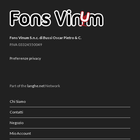
Fons Vinum S.n.c. di Bussi Oscar Pietro & C.
P.IVA 03324550049
Preferenze privacy
Part of the
langhe.net
Network
Chi Siamo
Contatti
Negozio
Mio Account