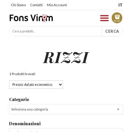
IT
Chi Siamo
Contatti
Mio Account
€
0.00
CERCA
RIZZI
1 Prodotti trovati
Categorie
Seleziona una categoria
Denominazioni