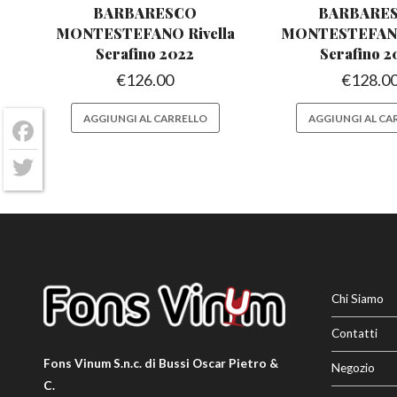
BARBARESCO
BARBARE
MONTESTEFANO
Rivella
MONTESTEFA
Serafino 2022
Serafino 
€
126.00
€
128.0
AGGIUNGI AL CARRELLO
AGGIUNGI AL CA
Facebook
Twitter
Chi Siamo
Contatti
Fons Vinum S.n.c. di Bussi Oscar Pietro &
Negozio
C.