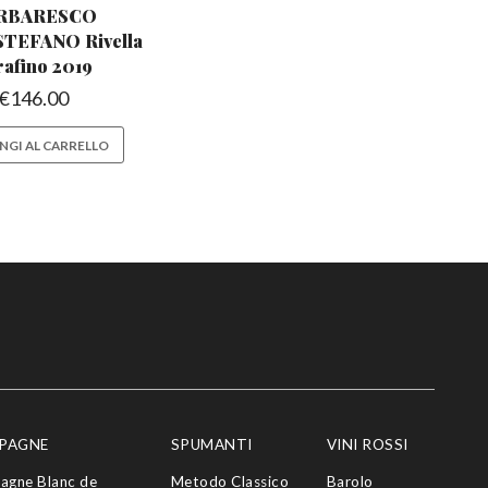
RBARESCO
STEFANO
Rivella
rafino 2019
€
146.00
NGI AL CARRELLO
PAGNE
SPUMANTI
VINI ROSSI
agne Blanc de
Metodo Classico
Barolo