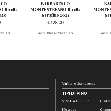
SCO
BARBARESCO
BA
NO
Rivella
MONTESTEFANO
Rivella
MONTE
2020
Serafino 2021
Se
0
€
128.00
RRELLO
AGGIUNGI AL CARRELLO
AGGIU
Vini rari e champagnes
TIPI DI VINO
VINI DA DESSERT
CHAM
Moscato
Champ