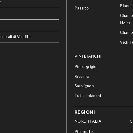
t
Blancs
Passito
Champ
Noirs
Champ
enerali di Vendita
Vedi T
VINI BIANCHI
Pinot grigio
Riesling
Sauvignon
Tutti i bianchi
REGIONI
NORD ITALIA
C
Piemonte
T