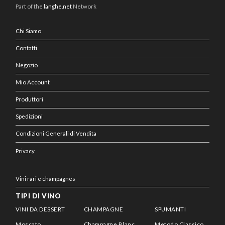
Part of the
langhe.net
Network
Chi Siamo
Contatti
Negozio
Mio Account
Produttori
Spedizioni
Condizioni Generali di Vendita
Privacy
Vini rari e champagnes
TIPI DI VINO
VINI DA DESSERT
CHAMPAGNE
SPUMANTI
Moscato
Champagne Blanc
Metodo Classico