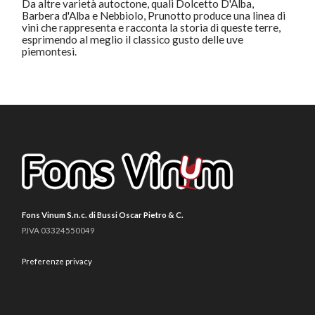
Da altre varietà autoctone, quali Dolcetto D'Alba,
Barbera d'Alba e Nebbiolo, Prunotto produce una linea di
vini che rappresenta e racconta la storia di queste terre,
esprimendo al meglio il classico gusto delle uve
piemontesi.
Fons Vinum S.n.c. di Bussi Oscar Pietro & C.
P.IVA 03324550049
Preferenze privacy