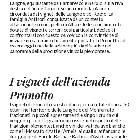
Langhe, equidistante da Barbaresco e Barolo, sulla riva
destra del fiume Tanaro, su una morbida pianura
circondata dai vigneti delle Langhe e del Roero. La
famiglia Antinori, conquistata da un contesto
affascinante come quello di Alba e delle zone limitrofe
dotate di vigneti e terreni così particolari, decide di
confrontarsi con questo
terroir
con la convinzione di
iniziare un cammino che avrebbe portato la Prunotto ad
essere oggi una delle aziende più significative nel
panorama della produzione vinicola piemontese.
I vigneti dell'azienda
Prunotto
I vigneti di Prunotto si estendono per un totale di circa 50
ettari, nel territorio delle Langhe e del Monferrato,
frazionati in piccoli appezzamenti e singoli cru da cui
vengono prodotti grandi vini rossi e, nel rispetto delle
tradizioni piemontesi, anche vini derivati da uve bianche
come il Moscato d'Asti e l'Arneis, ai quali si affiancano le
due grappe di Barolo Bussia e Barbera d'Asti Costamiole.