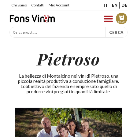
IT
EN
DE
Chi Siamo
Contatti
Mio Account
€
0.00
CERCA
Pietroso
La bellezza di Montalcino nei vini di Pietroso, una
piccola realtà produttiva a conduzione famigliare.
L’obbiettivo dell’azienda è sempre sato quello di
produrre vini pregiati in quantità limitate.