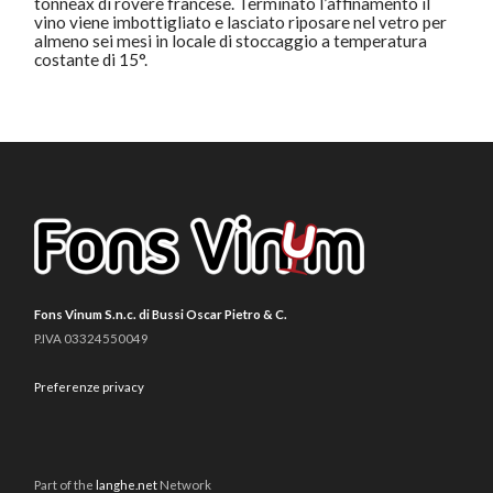
tonneax di rovere francese. Terminato l’affinamento il
vino viene imbottigliato e lasciato riposare nel vetro per
almeno sei mesi in locale di stoccaggio a temperatura
costante di 15°.
Fons Vinum S.n.c. di Bussi Oscar Pietro & C.
P.IVA 03324550049
Preferenze privacy
Part of the
langhe.net
Network