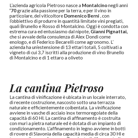
L’azienda agricola Pietroso nasce a
Montalcino
negli anni
’70
grazie alla passione per la terra, e per il vino in
particolare, del viticoltore
Domenico Berni
, con
l’obbiettivo di produrre in quantità limitate vini pregiati,
quali Brunello e Rosso di Montalcino. Oggi è condotta con
estrema cura ed entusiasmo dal nipote,
Gianni Pignattai,
che si avvale della consulenza di Alex Dondi come
enologo, e di Federico Becarelli come agronomo. L’
azienda ha un’estensione di 13 ettari totali, 5 coltivati a
vigneto di cui 3,7 iscritti alla produzione di vino Brunello
di Montalcino e di 1 ettaro a oliveto
La cantina Pietroso
La cantina di vinificazione è ubicata in un locale interrato,
di recente costruzione, nascosto sotto una terrazza
naturale e efficientemente coibentata. La vinificazione
avviene in vasche di acciaio inox termoregolate della
capacità di 60 Hl. La cantina di affinamento è costruita
con muri a pietra naturale ed è dotata di un impianto di
condizionamento. L’affinamento in legno avviene in botti
di rovere di Slavonia della capacità media di circa 30 Hl e