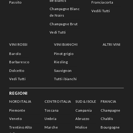
de Blancs
Passito
Franciacorta
Champagne Blanc
Vedili Tutti
de Noirs
Champagne Brut
Vedi Tutti
VINI ROSSI
VINI BIANCHI
ALTRI VINI
Barolo
Pinot grigio
Barbaresco
Riesling
Dolcetto
Sauvignon
Vedi Tutti
Tutti i bianchi
REGIONI
NORD ITALIA
CENTRO ITALIA
SUD & ISOLE
FRANCIA
Piemonte
Toscana
Campania
Champagne
Veneto
Umbria
Abruzzo
Chablis
Trentino Alto
Marche
Molise
Bourgogne