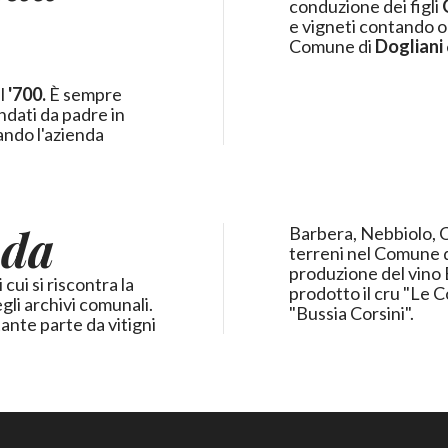
conduzione dei figli
e vigneti contando ora
Comune di
Dogliani
el
'700.
È sempre
ndati da padre in
uando l'azienda
nda
Barbera, Nebbiolo, C
terreni nel Comune d
produzione del vino 
 cui si riscontra la
prodotto il cru "Le C
gli archivi comunali.
"Bussia Corsini".
tante parte da vitigni