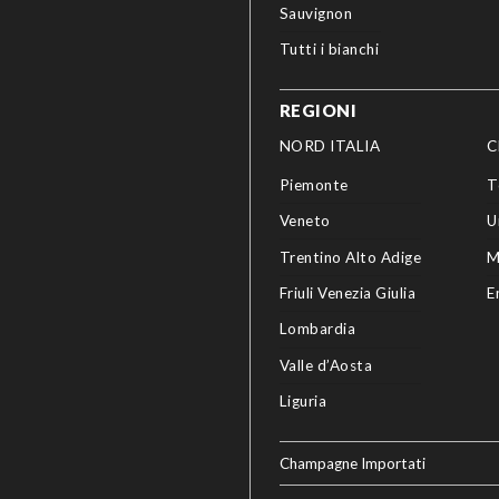
Sauvignon
Tutti i bianchi
REGIONI
NORD ITALIA
C
Piemonte
T
Veneto
U
Trentino Alto Adige
M
Friuli Venezia Giulia
E
Lombardia
Valle d’Aosta
Liguria
Champagne Importati