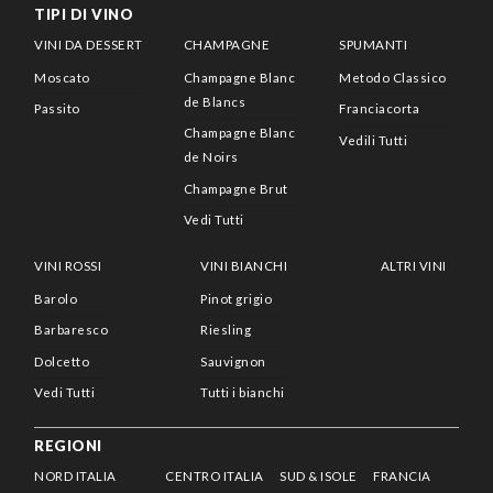
TIPI DI VINO
VINI DA DESSERT
CHAMPAGNE
SPUMANTI
Moscato
Champagne Blanc
Metodo Classico
de Blancs
Passito
Franciacorta
Champagne Blanc
Vedili Tutti
de Noirs
Champagne Brut
Vedi Tutti
VINI ROSSI
VINI BIANCHI
ALTRI VINI
Barolo
Pinot grigio
Barbaresco
Riesling
Dolcetto
Sauvignon
Vedi Tutti
Tutti i bianchi
REGIONI
NORD ITALIA
CENTRO ITALIA
SUD & ISOLE
FRANCIA