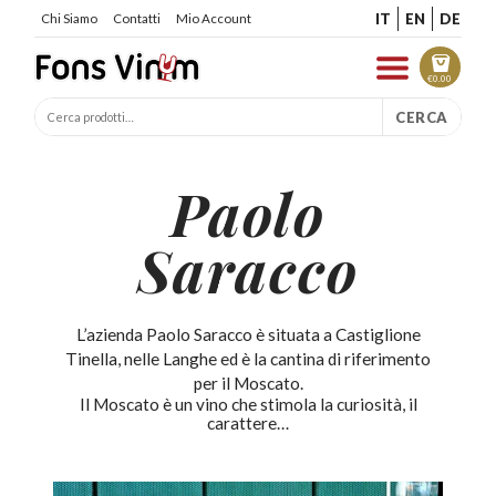
IT
EN
DE
Chi Siamo
Contatti
Mio Account
€
0.00
CERCA
Paolo
Saracco
L’azienda Paolo Saracco è situata a Castiglione
Tinella, nelle Langhe ed è la cantina di riferimento
per il Moscato.
Il Moscato è un vino che stimola la curiosità, il
carattere…