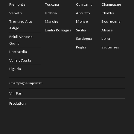
Piemonte
Toscana
Campania
Champagne
Veneto
Umbria
Abruzzo
Chablis
Trentino Alto
Marche
Molise
Bourgogne
Adige
Emilia Romagna
Sicilia
Alsaze
Friuli Venezia
Sardegna
Loira
Giulia
Puglia
Sauternes
Lombardia
Valle d’Aosta
Liguria
Champagne Importati
Vini Rari
Produttori