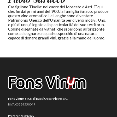
Castiglione Tinella: nel cuore del Moscato d’Asti. E’ qui
che, fin dai primi anni del ‘900, la famiglia Saracco produce
questo vino aromatico Le Langhe sono diventate
Patrimonio Unesco dell’Umanità per diversi motivi. Uno,
o più di uno, è legato alla particolarità del suo territorio.
Colline disegnate da vigneti che si perdono all’orizzonte
come a disegnare un quadro, specchio di una natura
capace di donare grandi vini, grazie alla mano dell’uomo.
Fons Vinum S.n.c. di Bussi Oscar Pietro & C.
P.IVA 03324550049
Preferenze privacy