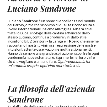
Luciano Sandrone
Luciano Sandrone
è un nome di
eccellenza
nel mondo
del Barolo, oltre che sinonimo di
qualità
riconosciuta a
livello internazionale Insieme alla figlia
Barbara
ed al
fratello
Luca,
enologo della cantina affiancato dallo
stesso Luciano, continua a produrre vini dallo stile
inconfondibil. 2 territori – la
Langa
e il
Roero
che insieme
raccontano i nostri 5 vini rossi, espressione delle nostre
intuizioni, attente osservazioni e molti ragionamenti.
Hanno da sempre una grande aspirazione: scoprire in ogni
vendemmia nuove sfumature. Esprimerle nei loro vini è
ciò che vogliano e amiano fare.
Ogni vendemmia ha
un'armonia propria, ogni vino una storia a sé.
La filosofia dell'azienda
Sandrone
Fin dall'inizio della sua storia, Luciano Sandrone ha