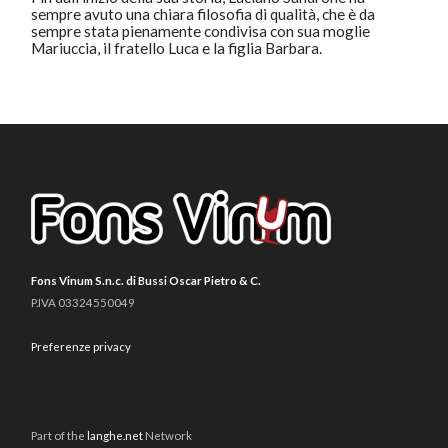
sempre avuto una chiara filosofia di qualità, che è da
sempre stata pienamente condivisa con sua moglie
Mariuccia, il fratello Luca e la figlia Barbara.
Fons Vinum S.n.c. di Bussi Oscar Pietro & C.
P.IVA 03324550049
Preferenze privacy
Part of the
langhe.net
Network