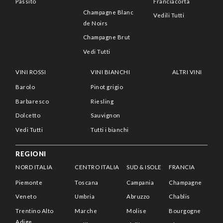
Passito
Franciacorta
Champagne Blanc
Vedili Tutti
de Noirs
Champagne Brut
Vedi Tutti
VINI ROSSI
VINI BIANCHI
ALTRI VINI
Barolo
Pinot grigio
Barbaresco
Riesling
Dolcetto
Sauvignon
Vedi Tutti
Tutti i bianchi
REGIONI
NORD ITALIA
CENTRO ITALIA
SUD & ISOLE
FRANCIA
Piemonte
Toscana
Campania
Champagne
Veneto
Umbria
Abruzzo
Chablis
Trentino Alto
Marche
Molise
Bourgogne
Adige