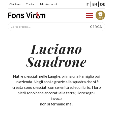
IT
EN
DE
Chi Siamo
Contatti
Mio Account
€
0.00
CERCA
Luciano
Sandrone
Nati e cresciuti nelle Langhe, prima una Famiglia poi
un’azienda. Negli anni e grazie alla squadra che si è
creata sono cresciuti con serenità ed equilibrio. I loro
piedi sono bene ancorati alla terra; i lorosogni,
invece,
non si fermano mai.