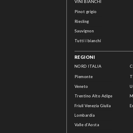
VINI BIANCHI
Pinot grigio
Riesling
Sauvignon
Tutti i bianchi
REGIONI
NORD ITALIA
C
Piemonte
T
Veneto
U
Trentino Alto Adige
M
Friuli Venezia Giulia
E
Lombardia
Valle d’Aosta