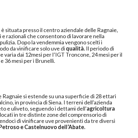
i e razionali che consentono di lavorare nella
pulizia. Dopo la vendemmia vengono scelti i
modo da vinificare solo uve di
qualità.
Il periodo di
 varia dai 12mesi per l’IGT Troncone, 24 mesi per il
 36 mesi per i Brunelli.
 Ragnaie si estende su una superficie di 28 ettari
ino, in provincia di Siena. I terreni dell'azienda
eto e uliveto, seguendo i dettami dell'
agricoltura
slocati in tre distinte zone del comprensorio di
doci di vinificare uve provenienti da tre diversi
Petroso e
Castelnuovo dell’Abate.