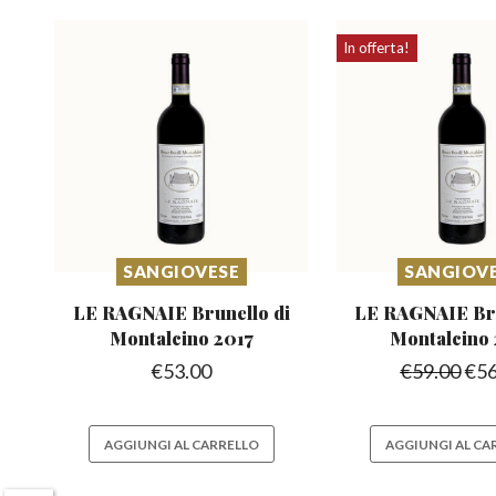
In offerta!
SANGIOVESE
SANGIOV
LE RAGNAIE Brunello
di
LE RAGNAIE Br
Montalcino 2017
Montalcino
€
53.00
€
59.00
€
56
AGGIUNGI AL CARRELLO
AGGIUNGI AL CA