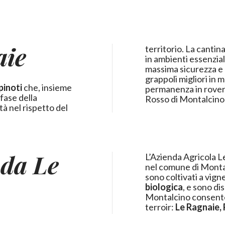
aie
territorio. La cantina è situata presso il centro aziendale delle Ragnaie,
in ambienti essenzial
massima sicurezza e 
grappoli migliori in 
pinoti
che, insieme
permanenza in rovere
 fase della
Rosso di Montalcino e
tà nel rispetto del
nda Le
L’Azienda Agricola Le
nel comune di Montalc
sono coltivati a vign
biologica
, e sono di
Montalcino consenten
terroir:
Le Ragnaie,