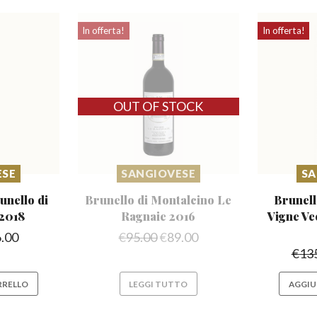
In offerta!
In offerta!
ESE
SANGIOVESE
SA
unello
di
Brunello di Montalcino
Le
Brunell
 2018
Ragnaie 2016
Vigne
Ve
.00
€
95.00
€
89.00
€
13
RRELLO
LEGGI TUTTO
AGGIU