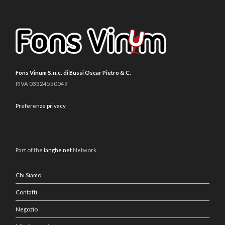
Fons Vinum S.n.c. di Bussi Oscar Pietro & C.
P.IVA 03324550049
Preferenze privacy
Part of the
langhe.net
Network
Chi Siamo
Contatti
Negozio