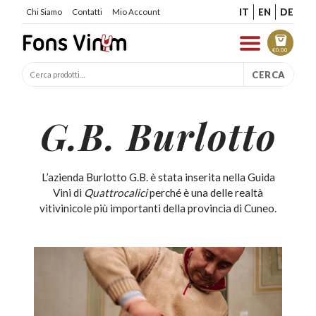
IT
EN
DE
Chi Siamo
Contatti
Mio Account
€
0.00
CERCA
G.B. Burlotto
L’azienda Burlotto G.B. è stata inserita nella Guida
Vini di
Quattrocalici
perché è una delle realtà
vitivinicole più importanti della provincia di Cuneo.