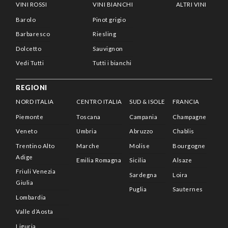
VINI ROSSI
VINI BIANCHI
ALTRI VINI
Barolo
Pinot grigio
Barbaresco
Riesling
Dolcetto
Sauvignon
Vedi Tutti
Tutti i bianchi
REGIONI
NORD ITALIA
CENTRO ITALIA
SUD & ISOLE
FRANCIA
Piemonte
Toscana
Campania
Champagne
Veneto
Umbria
Abruzzo
Chablis
Trentino Alto
Marche
Molise
Bourgogne
Adige
Emilia Romagna
Sicilia
Alsaze
Friuli Venezia
Sardegna
Loira
Giulia
Puglia
Sauternes
Lombardia
Valle d’Aosta
Liguria