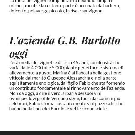
La metà dei vigneti è impiantata a nebbiolo lampia e
michet, mentre la restante parte è occupata da barbera,
dolcetto, pelaverga piccolo, freisa e sauvignon.
L'azienda G.B. Burlotto
oggi
L’età media dei vigneti è di circa 45 anni, con densità che
varia dalle 4.000 alle 5.000 piante per ettaro e sistema di
allevamento a guyot. Marina è affiancata nella gestione
viticola dal marito Giuseppe Alessandria e, nella parte
squisitamente enologica, dal figlio Fabio che sta fornendo
un contributo fondamentale al rinnovamento dell’azienda.
Non da oggi, a dire il vero, si parla dei suoi vini
ovunque: low profile Verduno style, fuori dai comuni più
celebrati, Fabio sforna costantemente vini pazzeschi, che
hanno nella linea dei Barolo le vette riconosciute.