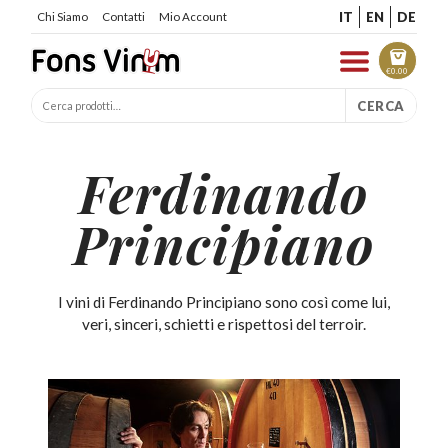
IT
EN
DE
Chi Siamo
Contatti
Mio Account
€
0.00
CERCA
Ferdinando
Principiano
I vini di Ferdinando Principiano sono così come lui,
veri, sinceri, schietti e rispettosi del terroir.