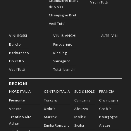
Champagne Blanc
Vedili Tutti
de Noirs
Champagne Brut
Vedi Tutti
VINI ROSSI
VINI BIANCHI
ALTRI VINI
Barolo
Pinot grigio
Barbaresco
Riesling
Dolcetto
Sauvignon
Vedi Tutti
Tutti i bianchi
REGIONI
NORD ITALIA
CENTRO ITALIA
SUD & ISOLE
FRANCIA
Piemonte
Toscana
Campania
Champagne
Veneto
Umbria
Abruzzo
Chablis
Trentino Alto
Marche
Molise
Bourgogne
Adige
Emilia Romagna
Sicilia
Alsaze