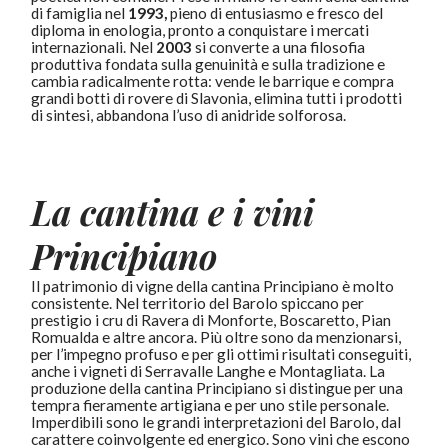
di famiglia nel
1993,
pieno di entusiasmo e fresco del
diploma in enologia, pronto a conquistare i mercati
internazionali. Nel
2003
si converte a una filosofia
produttiva fondata sulla genuinità e sulla tradizione e
cambia radicalmente rotta: vende le barrique e compra
grandi botti di rovere di Slavonia, elimina tutti i prodotti
di sintesi, abbandona l’uso di anidride solforosa.
La cantina e i vini
Principiano
Il patrimonio di vigne della cantina Principiano è molto
consistente. Nel territorio del Barolo spiccano per
prestigio i cru di Ravera di Monforte, Boscaretto, Pian
Romualda e altre ancora. Più oltre sono da menzionarsi,
per l’impegno profuso e per gli ottimi risultati conseguiti,
anche i vigneti di Serravalle Langhe e Montagliata. La
produzione della cantina Principiano si distingue per una
tempra fieramente artigiana e per uno stile personale.
Imperdibili sono le grandi interpretazioni del Barolo, dal
carattere coinvolgente ed energico. Sono vini che escono