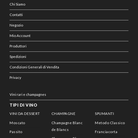
Chi Siamo
Contatti
Negozio
Mio Account
Produttori
Spedizioni
Condizioni Generali di Vendita
Privacy
Vini rari e champagnes
TIPI DI VINO
VINI DA DESSERT
CHAMPAGNE
SPUMANTI
Moscato
Champagne Blanc
Metodo Classico
de Blancs
Passito
Franciacorta