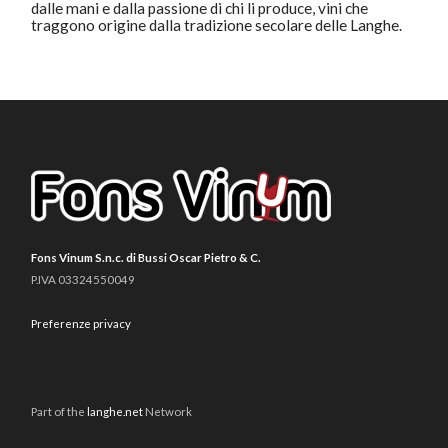
dalle mani e dalla passione di chi li produce, vini che
traggono origine dalla tradizione secolare delle Langhe.
Fons Vinum S.n.c. di Bussi Oscar Pietro & C.
P.IVA 03324550049
Preferenze privacy
Part of the
langhe.net
Network