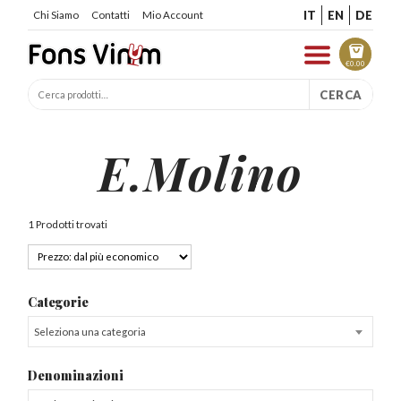
IT
EN
DE
Chi Siamo
Contatti
Mio Account
€
0.00
CERCA
E.Molino
1 Prodotti trovati
Categorie
Seleziona una categoria
Denominazioni