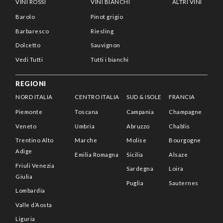
VINI ROSSI
VINI BIANCHI
ALTRI VINI
Barolo
Pinot grigio
Barbaresco
Riesling
Dolcetto
Sauvignon
Vedi Tutti
Tutti i bianchi
REGIONI
NORD ITALIA
CENTRO ITALIA
SUD & ISOLE
FRANCIA
Piemonte
Toscana
Campania
Champagne
Veneto
Umbria
Abruzzo
Chablis
Trentino Alto
Marche
Molise
Bourgogne
Adige
Emilia Romagna
Sicilia
Alsaze
Friuli Venezia
Sardegna
Loira
Giulia
Puglia
Sauternes
Lombardia
Valle d’Aosta
Liguria