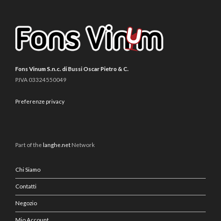
Fons Vinum S.n.c. di Bussi Oscar Pietro & C.
P.IVA 03324550049
Preferenze privacy
Part of the
langhe.net
Network
Chi Siamo
Contatti
Negozio
Mio Account