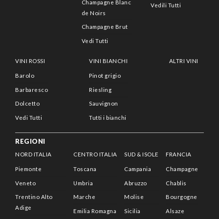
Champagne Blanc
Vedili Tutti
de Noirs
Champagne Brut
Vedi Tutti
VINI ROSSI
VINI BIANCHI
ALTRI VINI
Barolo
Pinot grigio
Barbaresco
Riesling
Dolcetto
Sauvignon
Vedi Tutti
Tutti i bianchi
REGIONI
NORD ITALIA
CENTRO ITALIA
SUD & ISOLE
FRANCIA
Piemonte
Toscana
Campania
Champagne
Veneto
Umbria
Abruzzo
Chablis
Trentino Alto
Marche
Molise
Bourgogne
Adige
Emilia Romagna
Sicilia
Alsaze