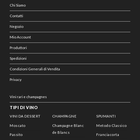
Chi Siamo
Contatti
Negozio
Mio Account
Produttori
Spedizioni
Condizioni Generali di Vendita
Privacy
Vini rari e champagnes
TIPI DI VINO
VINI DA DESSERT
CHAMPAGNE
SPUMANTI
Moscato
Champagne Blanc
Metodo Classico
de Blancs
Passito
Franciacorta