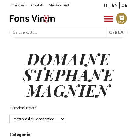
IT
EN
DE
Chi Siamo
Contatti
Mio Account
€
0.00
CERCA
DOMAINE
STEPHANE
MAGNIEN
1 Prodotti trovati
Categorie