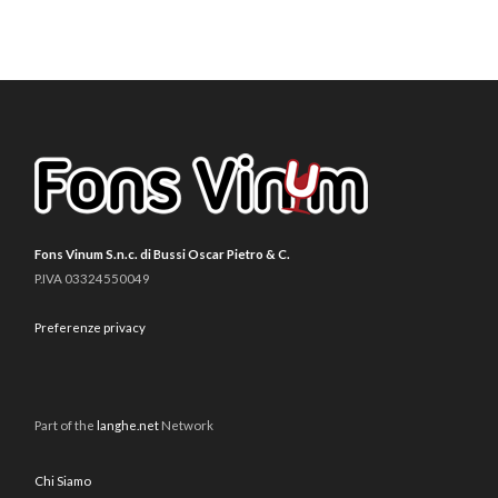
Fons Vinum S.n.c. di Bussi Oscar Pietro & C.
P.IVA 03324550049
Preferenze privacy
Part of the
langhe.net
Network
Chi Siamo