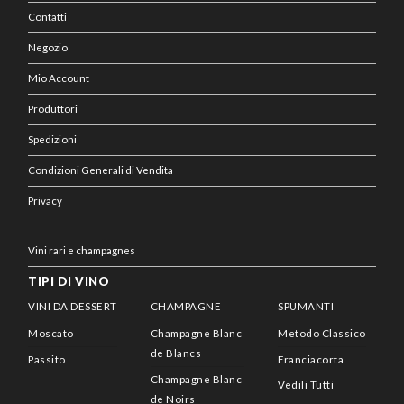
Contatti
Negozio
Mio Account
Produttori
Spedizioni
Condizioni Generali di Vendita
Privacy
Vini rari e champagnes
TIPI DI VINO
VINI DA DESSERT
CHAMPAGNE
SPUMANTI
Moscato
Champagne Blanc
Metodo Classico
de Blancs
Passito
Franciacorta
Champagne Blanc
Vedili Tutti
de Noirs