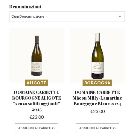
Denominazioni
Ogni Denominazione
ALIGOTÉ
BORGOGNA
DOMAINE CARRETTE
DOMAINE CARRETTE
BOURGOGNE ALIGOTE
Mâcon Milly-Lamartine
“senza
solfiti aggiunti”
Bourgogne Blanc 2024
2025
€
23.00
€
23.00
AGGIUNGI AL CARRELLO
AGGIUNGI AL CARRELLO