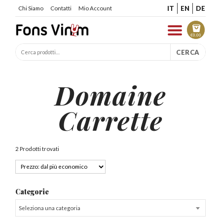
IT
EN
DE
Chi Siamo
Contatti
Mio Account
€
0.00
CERCA
Domaine
Carrette
2 Prodotti trovati
Categorie
Seleziona una categoria