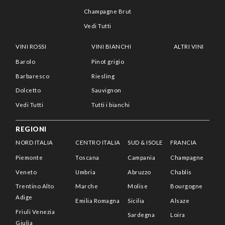
Champagne Brut
Vedi Tutti
VINI ROSSI
VINI BIANCHI
ALTRI VINI
Barolo
Pinot grigio
Barbaresco
Riesling
Dolcetto
Sauvignon
Vedi Tutti
Tutti i bianchi
REGIONI
NORD ITALIA
CENTRO ITALIA
SUD & ISOLE
FRANCIA
Piemonte
Toscana
Campania
Champagne
Veneto
Umbria
Abruzzo
Chablis
Trentino Alto
Marche
Molise
Bourgogne
Adige
Emilia Romagna
Sicilia
Alsaze
Friuli Venezia
Sardegna
Loira
Giulia