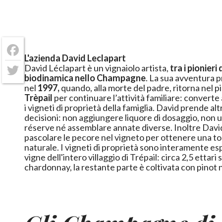
L'azienda David Leclapart
Facebook
David Léclapart è un vignaiolo artista,
tra i pionieri
biodinamica nello Champagne
. La sua avventura produttiva comincia
Twitter
nel
1997,
quando, alla morte del padre, ritorna nel pi
Trèpail
per continuare l’attività familiare: converte 
i vigneti di proprietà della famiglia. David prende altre tre importante
decisioni: non aggiungere liquore di dosaggio, non ut
réserve né assemblare annate diverse. Inoltre David decide di far
pascolare le pecore nel vigneto per ottenere una to
naturale. I vigneti di proprietà sono interamente esposti ad est, come le
vigne dell'intero villaggio di Trépail: circa 2,5 ettari
chardonnay, la restante parte è coltivata con pinot 