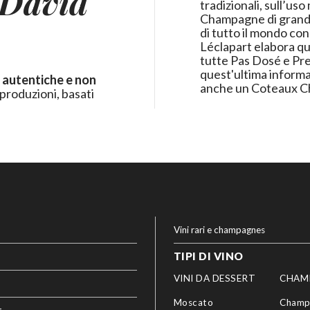
 David
tradizionali, sull’us
Champagne di grande 
di tutto il mondo con
Léclapart elabora qu
tutte Pas Dosé e Pre
quest'ultima informa
 autentiche e non
anche un Coteaux C
i produzioni, basati
Vini rari e champagnes
TIPI DI VINO
VINI DA DESSERT
CHAM
Moscato
Champ