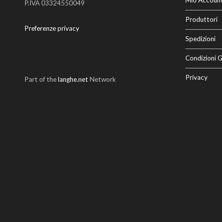
Mio Accoun
P.IVA 03324550049
Produttori
Preferenze privacy
Spedizioni
Condizioni G
Privacy
Part of the
langhe.net
Network