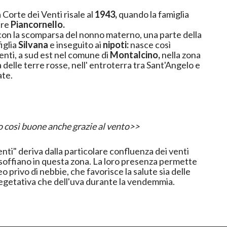
 Corte dei Venti risale al
1943,
quando la famiglia
ere
Piancornello.
on la scomparsa del nonno materno, una parte della
iglia
Silvana
e inseguito ai
nipoti:
nasce così
enti, a sud est nel comune di
Montalcino,
nella zona
a delle terre rosse, nell' entroterra tra Sant'Angelo e
ate.
 così buone anche grazie al vento>>
nti" deriva dalla particolare confluenza dei venti
offiano in questa zona. La loro presenza permette
 privo di nebbie, che favorisce la salute sia delle
 vegetativa che dell'uva durante la vendemmia.