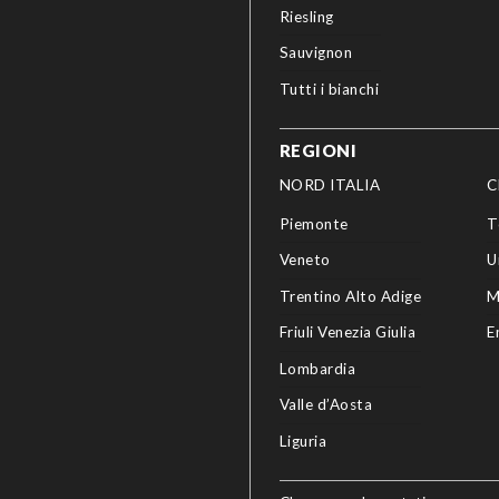
Riesling
Sauvignon
Tutti i bianchi
REGIONI
NORD ITALIA
C
Piemonte
T
Veneto
U
Trentino Alto Adige
M
Friuli Venezia Giulia
E
Lombardia
Valle d’Aosta
Liguria