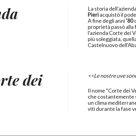
nda
La storia dell'azienda
Pieri
acquistò il pod
A fine degli anni
'80
c
proprietà passò alla f
l'azienda Corte dei V
più soleggiata, quell
Castelnuovo dell'Ab
rte dei
<<Le nostre uve sono
Il nome "Corte dei Ve
che costantemente s
un clima mediterraneo
viti durante la fase