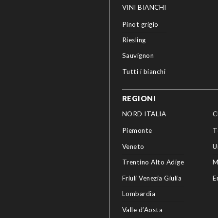
VINI BIANCHI
Pinot grigio
Riesling
Sauvignon
Tutti i bianchi
REGIONI
NORD ITALIA
C
Piemonte
T
Veneto
U
Trentino Alto Adige
M
Friuli Venezia Giulia
E
Lombardia
Valle d’Aosta