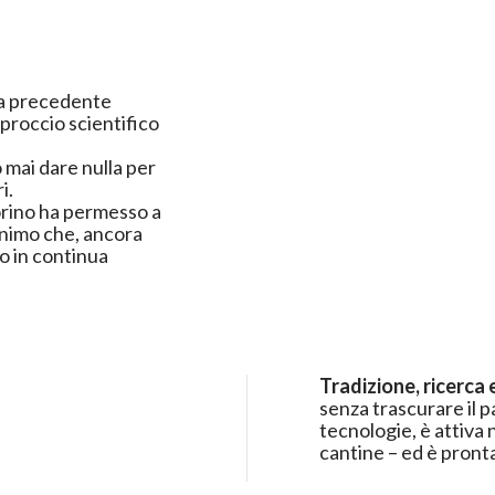
ua precedente
pproccio scientifico
 mai dare nulla per
i.
Torino ha permesso a
animo che, ancora
to in continua
Tradizione, ricerca e
senza trascurare il p
tecnologie, è attiva 
cantine – ed è pronta