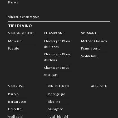
Privacy
Vini rari e champagnes
TIPI DI VINO
VINI DA DESSERT
CHAMPAGNE
SPUMANTI
Moscato
Champagne Blanc
Metodo Classico
de Blancs
Passito
Franciacorta
Champagne Blanc
Vedili Tutti
de Noirs
Champagne Brut
Vedi Tutti
VINI ROSSI
VINI BIANCHI
ALTRI VINI
Barolo
Pinot grigio
Barbaresco
Riesling
Dolcetto
Sauvignon
Vedi Tutti
Tutti i bianchi