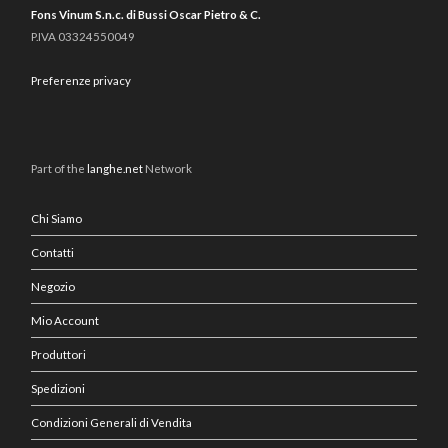
Fons Vinum S.n.c. di Bussi Oscar Pietro & C.
P.IVA 03324550049
Preferenze privacy
Part of the
langhe.net
Network
Chi Siamo
Contatti
Negozio
Mio Account
Produttori
Spedizioni
Condizioni Generali di Vendita