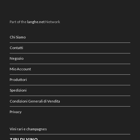
Part of the
langhe.net
Network
Chi Siamo
Contatti
Negozio
Mio Account
Produttori
Spedizioni
Condizioni Generali di Vendita
Privacy
Vini rari e champagnes
TIPI DI VINO