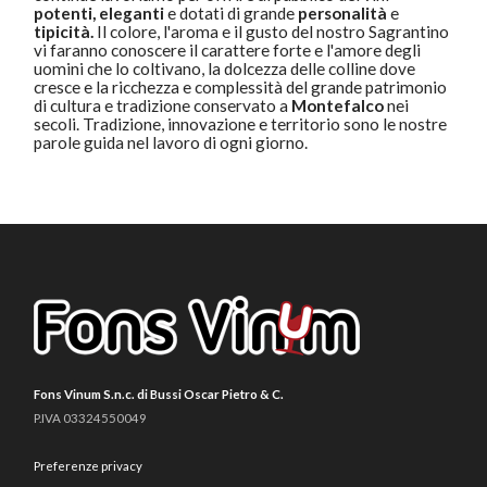
potenti, eleganti
e dotati di grande
personalità
e
tipicità.
Il colore, l'aroma e il gusto del nostro Sagrantino
vi faranno conoscere il carattere forte e l'amore degli
uomini che lo coltivano, la dolcezza delle colline dove
cresce e la ricchezza e complessità del grande patrimonio
di cultura e tradizione conservato a
Montefalco
nei
secoli. Tradizione, innovazione e territorio sono le nostre
parole guida nel lavoro di ogni giorno.
Fons Vinum S.n.c. di Bussi Oscar Pietro & C.
P.IVA 03324550049
Preferenze privacy