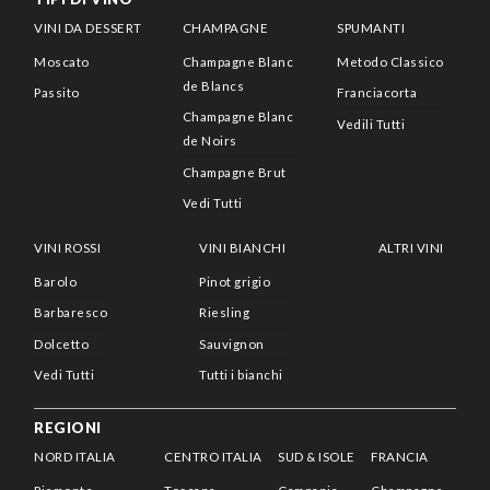
VINI DA DESSERT
CHAMPAGNE
SPUMANTI
Moscato
Champagne Blanc
Metodo Classico
de Blancs
Passito
Franciacorta
Champagne Blanc
Vedili Tutti
de Noirs
Champagne Brut
Vedi Tutti
VINI ROSSI
VINI BIANCHI
ALTRI VINI
Barolo
Pinot grigio
Barbaresco
Riesling
Dolcetto
Sauvignon
Vedi Tutti
Tutti i bianchi
REGIONI
NORD ITALIA
CENTRO ITALIA
SUD & ISOLE
FRANCIA