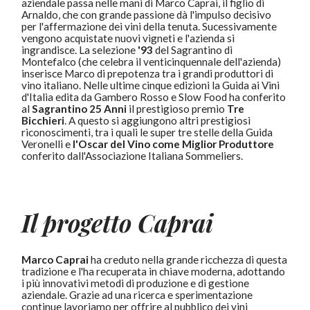
aziendale passa nelle mani di Marco Caprai, il figlio di
Arnaldo, che con grande passione dà l'impulso decisivo
per l'affermazione dei vini della tenuta. Sucessivamente
vengono acquistate nuovi vigneti e l'azienda si
ingrandisce. La selezione
'93
del Sagrantino di
Montefalco (che celebra il venticinquennale dell'azienda)
inserisce Marco di prepotenza tra i grandi produttori di
vino italiano. Nelle ultime cinque edizioni la Guida ai Vini
d'Italia edita da Gambero Rosso e Slow Food ha conferito
al
Sagrantino 25 Anni
il prestigioso premio
Tre
Bicchieri
. A questo si aggiungono altri prestigiosi
riconoscimenti, tra i quali le super tre stelle della Guida
Veronelli e
l'Oscar del Vino come Miglior Produttore
conferito dall'Associazione Italiana Sommeliers.
Il progetto Caprai
Marco Caprai
ha creduto nella grande ricchezza di questa
tradizione e l'ha recuperata in chiave moderna, adottando
i più innovativi metodi di produzione e di gestione
aziendale. Grazie ad una ricerca e sperimentazione
continue lavoriamo per offrire al pubblico dei vini