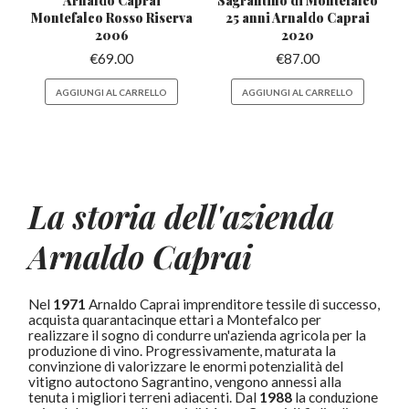
Montefalco
Rosso Riserva
25
anni Arnaldo Caprai
2006
2020
€
69.00
€
87.00
AGGIUNGI AL CARRELLO
AGGIUNGI AL CARRELLO
La storia dell'azienda
Arnaldo Caprai
Nel
1971
Arnaldo Caprai imprenditore tessile di successo,
acquista quarantacinque ettari a Montefalco per
realizzare il sogno di condurre un'azienda agricola per la
produzione di vino. Progressivamente, maturata la
convinzione di valorizzare le enormi potenzialità del
vitigno autoctono Sagrantino, vengono annessi alla
tenuta i migliori terreni adiacenti. Dal
1988
la conduzione