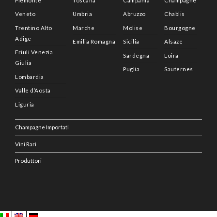
Piemonte
Toscana
Campania
Champagne
Veneto
Umbria
Abruzzo
Chablis
Trentino Alto
Marche
Molise
Bourgogne
Adige
Emilia Romagna
Sicilia
Alsaze
Friuli Venezia
Sardegna
Loira
Giulia
Puglia
Sauternes
Lombardia
Valle d’Aosta
Liguria
Champagne Importati
Vini Rari
Produttori