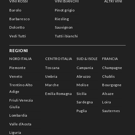
VINI ROSSI
VINI BIANCHI
ALTRI VINI
Barolo
Pinot grigio
Barbaresco
Riesling
Dolcetto
Sauvignon
Vedi Tutti
Tutti i bianchi
REGIONI
NORD ITALIA
CENTRO ITALIA
SUD & ISOLE
FRANCIA
Piemonte
Toscana
Campania
Champagne
Veneto
Umbria
Abruzzo
Chablis
Trentino Alto
Marche
Molise
Bourgogne
Adige
Emilia Romagna
Sicilia
Alsaze
Friuli Venezia
Sardegna
Loira
Giulia
Puglia
Sauternes
Lombardia
Valle d’Aosta
Liguria