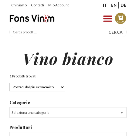
IT
EN
DE
Chi Siamo
Contatti
Mio Account
€
0.00
CERCA
Vino bianco
1 Prodotti trovati
Categorie
Seleziona una categoria
Produttori