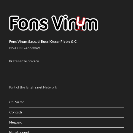
Fons Vinum S.n.c. di Bussi Oscar Pietro & C.
P.IVA 03324550049
Preferenze privacy
Part of the
langhe.net
Network
Chi Siamo
Contatti
Negozio
Mio Account